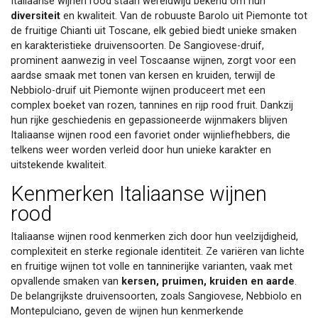
Italiaanse wijnen rood staan wereldwijd bekend om hun
diversiteit
en kwaliteit. Van de robuuste Barolo uit Piemonte tot
de fruitige Chianti uit Toscane, elk gebied biedt unieke smaken
en karakteristieke druivensoorten. De Sangiovese-druif,
prominent aanwezig in veel Toscaanse wijnen, zorgt voor een
aardse smaak met tonen van kersen en kruiden, terwijl de
Nebbiolo-druif uit Piemonte wijnen produceert met een
complex boeket van rozen, tannines en rijp rood fruit. Dankzij
hun rijke geschiedenis en gepassioneerde wijnmakers blijven
Italiaanse wijnen rood een favoriet onder wijnliefhebbers, die
telkens weer worden verleid door hun unieke karakter en
uitstekende kwaliteit.
Kenmerken Italiaanse wijnen
rood
Italiaanse wijnen rood kenmerken zich door hun veelzijdigheid,
complexiteit en sterke regionale identiteit. Ze variëren van lichte
en fruitige wijnen tot volle en tanninerijke varianten, vaak met
opvallende smaken van
kersen, pruimen, kruiden en aarde
.
De belangrijkste druivensoorten, zoals Sangiovese, Nebbiolo en
Montepulciano, geven de wijnen hun kenmerkende