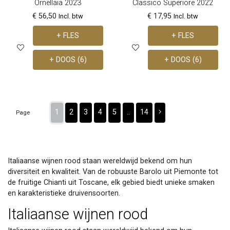
Ornellaia 2023
Classico Superiore 2022
€ 56,50
€ 17,95
Incl. btw
Incl. btw
+ FLES
+ FLES
+ DOOS (6)
+ DOOS (6)
1
2
3
4
5
..
14
Page
Italiaanse wijnen rood staan wereldwijd bekend om hun
diversiteit en kwaliteit. Van de robuuste Barolo uit Piemonte tot
de fruitige Chianti uit Toscane, elk gebied biedt unieke smaken
en karakteristieke druivensoorten.
Italiaanse wijnen rood