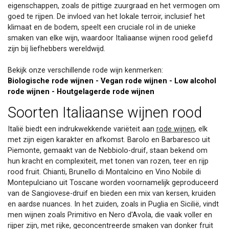
eigenschappen, zoals de pittige zuurgraad en het vermogen om
goed te rijpen. De invloed van het lokale terroir, inclusief het
klimaat en de bodem, speelt een cruciale rol in de unieke
smaken van elke wijn, waardoor Italiaanse wijnen rood geliefd
zijn bij liefhebbers wereldwijd.
Bekijk onze verschillende rode wijn kenmerken:
Biologische rode wijnen
-
Vegan rode wijnen
-
Low alcohol
rode wijnen
-
Houtgelagerde rode wijnen
Soorten Italiaanse wijnen rood
Italië biedt een indrukwekkende variëteit aan
rode wijnen
, elk
met zijn eigen karakter en afkomst. Barolo en Barbaresco uit
Piemonte, gemaakt van de Nebbiolo-druif, staan bekend om
hun kracht en complexiteit, met tonen van rozen, teer en rijp
rood fruit. Chianti, Brunello di Montalcino en Vino Nobile di
Montepulciano uit Toscane worden voornamelijk geproduceerd
van de Sangiovese-druif en bieden een mix van kersen, kruiden
en aardse nuances. In het zuiden, zoals in Puglia en Sicilië, vindt
men wijnen zoals Primitivo en Nero d'Avola, die vaak voller en
rijper zijn, met rijke, geconcentreerde smaken van donker fruit