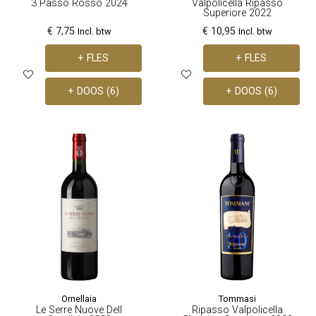
3 Passo Rosso 2024
Valpolicella Ripasso
Superiore 2022
€ 7,75
€ 10,95
Incl. btw
Incl. btw
+ FLES
+ FLES
+ DOOS (6)
+ DOOS (6)
Ornellaia
Tommasi
Le Serre Nuove Dell
Ripasso Valpolicella