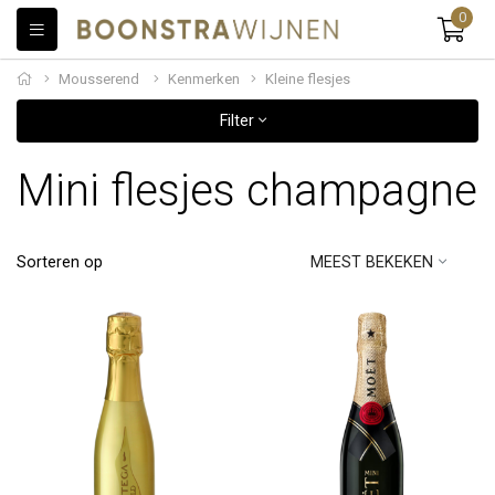
0
Mousserend
Kenmerken
Kleine flesjes
Filter
Mini flesjes champagne
Sorteren op
MEEST BEKEKEN