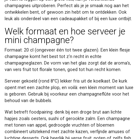
champagnes uitproberen. Perfect als je je smaak nog aan het
ontwikkelen bent, of gewoon zin hebt om te ontdekken. Ook
leuk als onderdeel van een cadeaupakket of bij een luxe ontbijt.
Welk formaat en hoe serveer je
mini champagne?
Formaat: 20 cl (ongeveer één tot twee glazen). Een klein flesje
champagne komt het best tot z'n recht in echte
champagneglazen. De vorm van het glas zorgt dat de aroma's,
van vers fruit tot florale tonen, goed tot hun recht komen.
Serveer gekoeld (rond 8°C) lekker fris uit de koelkast. De kurk
opent met een zachte plop, en voilà: een klein moment van luxe
is geboren. Gebruik bij voorkeur een champagneflûte voor het
behoud van de bubbels.
Wat betreft foodpairing: denk bij een droge brut aan lichte
hapjes zoals oesters, sushi of gerookte zalm. Een champagne
met tonen van appel, gedroogde vruchten of bloemen
combineert uitstekend met zachte kazen, verfijnde amuses of
luchtige desserts. Ook heerlijk bij verse fruit, noten of zelfs fish