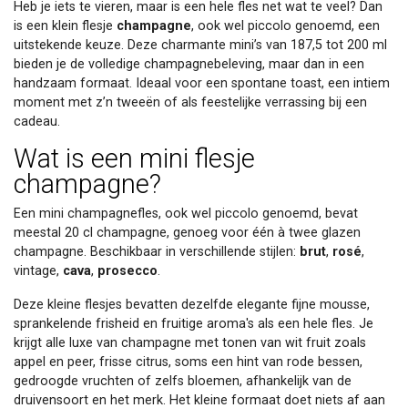
Heb je iets te vieren, maar is een hele fles net wat te veel? Dan
is een klein flesje
champagne
, ook wel piccolo genoemd, een
uitstekende keuze. Deze charmante mini’s van 187,5 tot 200 ml
bieden je de volledige champagnebeleving, maar dan in een
handzaam formaat. Ideaal voor een spontane toast, een intiem
moment met z’n tweeën of als feestelijke verrassing bij een
cadeau.
Wat is een mini flesje
champagne?
Een mini champagnefles, ook wel piccolo genoemd, bevat
meestal 20 cl champagne, genoeg voor één à twee glazen
champagne. Beschikbaar in verschillende stijlen:
brut
,
rosé
,
vintage,
cava
,
prosecco
.
Deze kleine flesjes bevatten dezelfde elegante fijne mousse,
sprankelende frisheid en fruitige aroma's als een hele fles. Je
krijgt alle luxe van champagne met tonen van wit fruit zoals
appel en peer, frisse citrus, soms een hint van rode bessen,
gedroogde vruchten of zelfs bloemen, afhankelijk van de
druivensoort en het merk. Het kleine formaat doet niets af aan