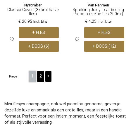
Nyetimber
Van Nahmen
Classic Cuvee (375ml halve
Sparkling Juicy Tea Riesling
fles)
Piccolo (kleine fles 200ml)
€ 26,95
€ 4,25
Incl. btw
Incl. btw
+ FLES
+ FLES
+ DOOS (6)
+ DOOS (12)
1
2
Page
Mini flesjes champagne, ook wel piccolo’s genoemd, geven je
dezelfde luxe en smaak als een grote fles, maar in een handig
formaat. Perfect voor een intiem moment, een feestelijke toast
of als stijlvolle verrassing.