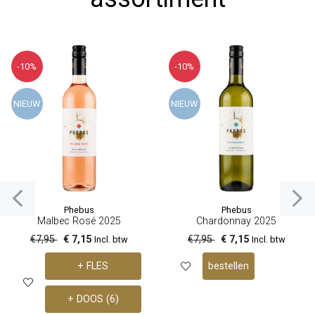
-10%
-10%
NIEUW
NIEUW
Phebus
Phebus
Malbec Rosé 2025
Chardonnay 2025
€7,95
€ 7,15
€7,95
€ 7,15
Incl. btw
Incl. btw
+ FLES
bestellen
+ DOOS (6)