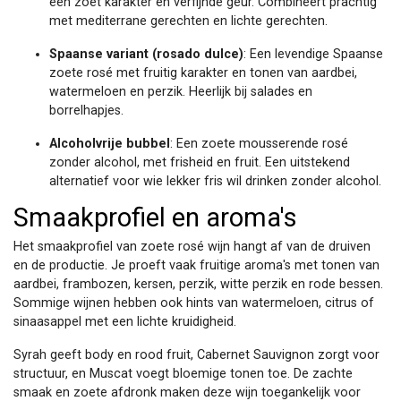
een zoet karakter en verfijnde geur. Combineert prachtig
met mediterrane gerechten en lichte gerechten.
Spaanse variant (rosado dulce)
: Een levendige Spaanse
zoete rosé met fruitig karakter en tonen van aardbei,
watermeloen en perzik. Heerlijk bij salades en
borrelhapjes.
Alcoholvrije bubbel
: Een zoete mousserende rosé
zonder alcohol, met frisheid en fruit. Een uitstekend
alternatief voor wie lekker fris wil drinken zonder alcohol.
Smaakprofiel en aroma's
Het smaakprofiel van zoete rosé wijn hangt af van de druiven
en de productie. Je proeft vaak fruitige aroma's met tonen van
aardbei, frambozen, kersen, perzik, witte perzik en rode bessen.
Sommige wijnen hebben ook hints van watermeloen, citrus of
sinaasappel met een lichte kruidigheid.
Syrah geeft body en rood fruit, Cabernet Sauvignon zorgt voor
structuur, en Muscat voegt bloemige tonen toe. De zachte
smaak en zoete afdronk maken deze wijn toegankelijk voor