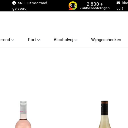
s
SNEL uit voorraad
kla
2.800 +
9.4
klantbeoordelingen
geleverd
uur)
erend
Port
Alcoholvrij
Wijngeschenken