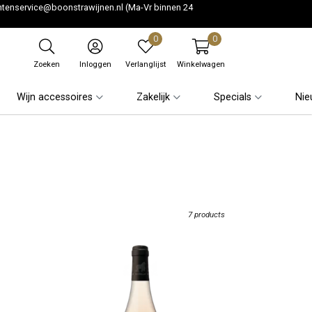
ntenservice@boonstrawijnen.nl
(Ma-Vr binnen 24
0
0
Zoeken
Inloggen
Verlanglijst
Winkelwagen
Wijn accessoires
Zakelijk
Specials
Nie
7 products