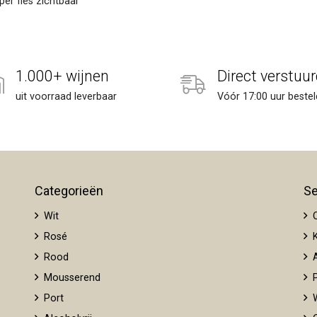
er fles zichtbaar
1.000+ wijnen
Direct verstuur
uit voorraad leverbaar
Vóór 17:00 uur bestel
Categorieën
Se
Wit
O
Rosé
K
Rood
A
Mousserend
P
Port
W