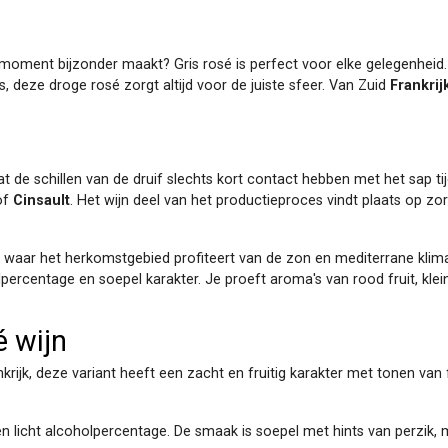
moment bijzonder maakt? Gris rosé is perfect voor elke gelegenheid. O
s, deze droge rosé zorgt altijd voor de juiste sfeer. Van Zuid
Frankrij
dat de schillen van de druif slechts kort contact hebben met het sap t
of
Cinsault
. Het wijn deel van het productieproces vindt plaats op zorg
ijk, waar het herkomstgebied profiteert van de zon en mediterrane kli
rcentage en soepel karakter. Je proeft aroma's van rood fruit, klein 
é wijn
krijk, deze variant heeft een zacht en fruitig karakter met tonen van fru
en licht alcoholpercentage. De smaak is soepel met hints van perzik