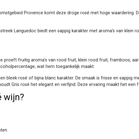
komstgebied Provence komt deze droge rosé met hoge waardering. D
e streek Languedoc biedt een sappig karakter met aroma's van klein rood 
e proeft fruitig aroma's van rood fruit, klein rood fruit, framboos, aar
alcoholpercentage, wat hem toegankelijk maakt.
 een bleek rosé of bijna blanc karakter. De smaak is frisse en sappig me
, houdt Gris rosé het elegant en verfijnd. Deze ervaring maakt het een
é wijn?
hten