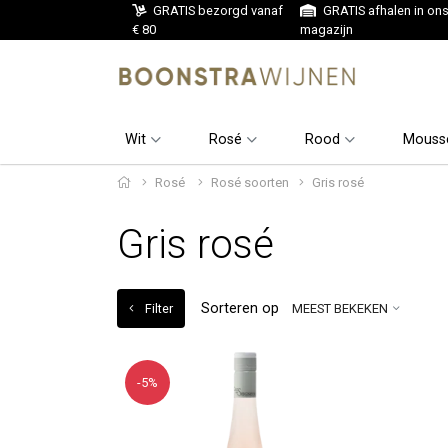
GRATIS bezorgd vanaf
GRATIS afhalen in on
€ 80
magazijn
Wit
Rosé
Rood
Mouss
Rosé
Rosé soorten
Gris rosé
Gris rosé
Sorteren op
Filter
MEEST BEKEKEN
-5%