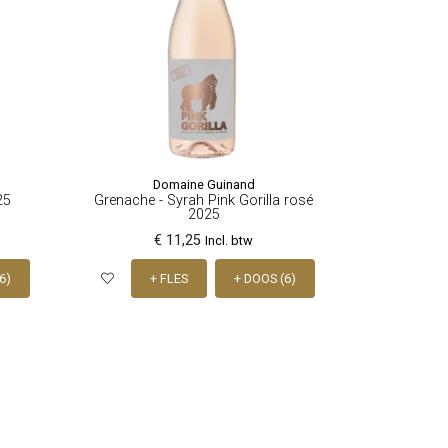
Domaine Guinand
25
Grenache - Syrah Pink Gorilla rosé
2025
€ 11,25
Incl. btw
6)
+ FLES
+ DOOS (6)