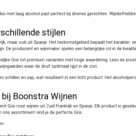
les met laag alcohol past perfect bij diverse gerechten. Wijnliefhebb
schillende stijlen
rijk, maar ook uit Spanje. Het herkomstgebied bepaalt het karakter: 
zijn. De producent en wijnmaker spelen een belangrijke rol in de kwalite
kelijke Gris tot premium varianten met hoge waardering. Lees de proe
ijngaarden waar de druif optimaal rijpt in de zon.
chillen en sap, wat resulteert in een licht product. Het alcoholperce
 bij Boonstra Wijnen
nt Gris rosé wijnen uit Zuid Frankrijk en Spanje. Elk product is gesel
in ons assortiment vind je de perfecte Gris.
en