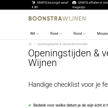
GRATIS bezorgd vanaf
GRATIS afhalen in on
€ 80
magazijn
Wit
Rosé
Rood
Mouss
Openingstijden & verzendinformatie
Openingstijden & 
Wijnen
Handige checklist voor je fe
✔
Bedenk voor welke datum je de wijn écht in h