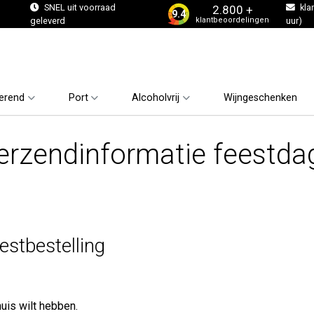
s
SNEL uit voorraad
kla
2.800 +
9.4
klantbeoordelingen
geleverd
uur)
erend
Port
Alcoholvrij
Wijngeschenken
verzendinformatie feestd
estbestelling
uis wilt hebben.