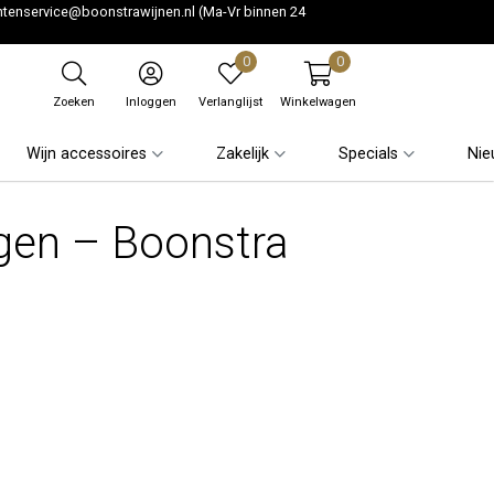
ntenservice@boonstrawijnen.nl
(Ma-Vr binnen 24
0
0
Zoeken
Inloggen
Verlanglijst
Winkelwagen
Wijn accessoires
Zakelijk
Specials
Nie
agen – Boonstra