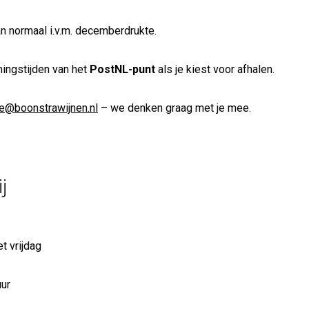
n normaal i.v.m. decemberdrukte.
ingstijden van het
PostNL-punt
als je kiest voor afhalen.
ce@boonstrawijnen.nl
– we denken graag met je mee.
j
t vrijdag
uur