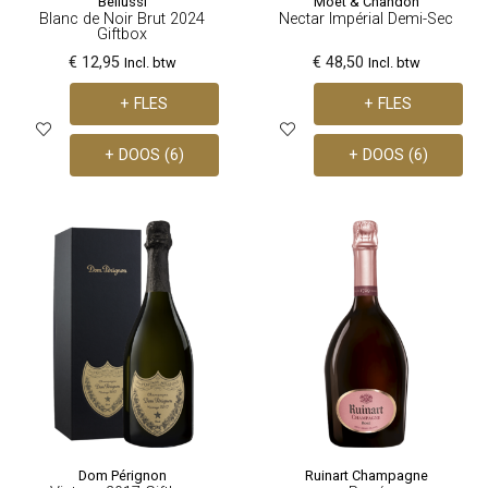
Bellussì
Moët & Chandon
Blanc de Noir Brut 2024
Nectar Impérial Demi-Sec
Giftbox
€ 12,95
€ 48,50
Incl. btw
Incl. btw
+ FLES
+ FLES
+ DOOS (6)
+ DOOS (6)
Dom Pérignon
Ruinart Champagne