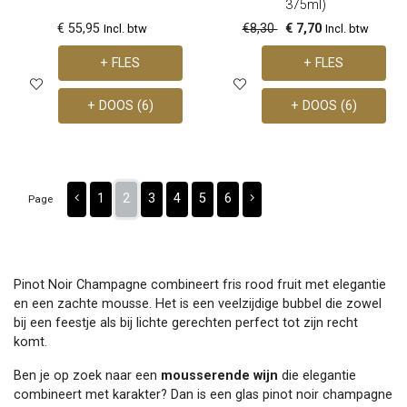
375ml)
€ 55,95
€8,30
€ 7,70
Incl. btw
Incl. btw
+ FLES
+ FLES
+ DOOS (6)
+ DOOS (6)
1
2
3
4
5
6
Page
Pinot Noir Champagne combineert fris rood fruit met elegantie
en een zachte mousse. Het is een veelzijdige bubbel die zowel
bij een feestje als bij lichte gerechten perfect tot zijn recht
komt.
Ben je op zoek naar een
mousserende wijn
die elegantie
combineert met karakter? Dan is een glas pinot noir champagne