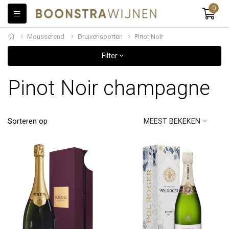
0
Mousserend
Druivensoorten
Pinot Noir
Filter
Pinot Noir champagne
Sorteren op
MEEST BEKEKEN