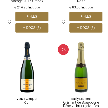
Vintage 2017 Giftbox
Rosé
€ 214,95
€ 83,50
Incl. btw
Incl. btw
+ FLES
+ FLES
+ DOOS (6)
+ DOOS (6)
-7%
Veuve Clicquot
Bailly Lapierre
Rich
Crémant de Bourgogne
Réserve brut (halve fles