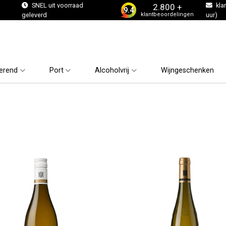
s
SNEL uit voorraad
kla
2.800 +
9.4
klantbeoordelingen
geleverd
uur)
erend
Port
Alcoholvrij
Wijngeschenken