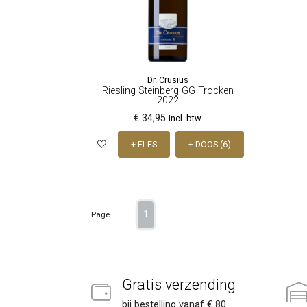
Dr. Crusius
Riesling Steinberg GG Trocken
2022
€ 34,95
Incl. btw
+ FLES
+ DOOS (6)
1
Page
Gratis verzending
bij bestelling vanaf € 80