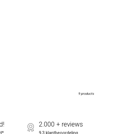
9 products
d!
2.000 + reviews
d*
9,3 klantbeoordeling