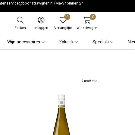
ntenservice@boonstrawijnen.nl
(Ma-Vr binnen 24
0
0
Zoeken
Inloggen
Verlanglijst
Winkelwagen
Wijn accessoires
Zakelijk
Specials
Nie
9 products