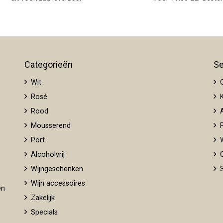
Categorieën
Se
Wit
O
Rosé
K
Rood
A
Mousserend
P
Port
W
Alcoholvrij
O
Wijngeschenken
S
Wijn accessoires
en
Zakelijk
Specials