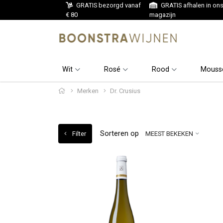
GRATIS bezorgd vanaf
GRATIS afhalen in on
€ 80
magazijn
Wit
Rosé
Rood
Mouss
Merken
Dr. Crusius
Sorteren op
Filter
MEEST BEKEKEN