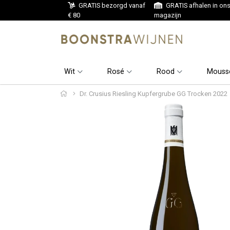
GRATIS bezorgd vanaf
GRATIS afhalen in on
€ 80
magazijn
Wit
Rosé
Rood
Mouss
Dr. Crusius Riesling Kupfergrube GG Trocken 2022