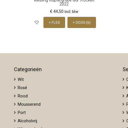
Riesling Kupfergrube GG Trocken
2022
€ 44,50
Incl. btw
+ FLES
+ DOOS (6)
Categorieën
Se
Wit
O
Rosé
K
Rood
A
Mousserend
P
Port
W
Alcoholvrij
O