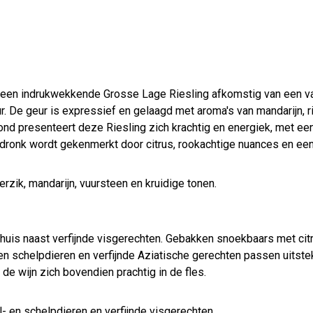
s een indrukwekkende Grosse Lage Riesling afkomstig van een v
ur. De geur is expressief en gelaagd met aroma's van mandarijn, r
ond presenteert deze Riesling zich krachtig en energiek, met een 
dronk wordt gekenmerkt door citrus, rookachtige nuances en een
rzik, mandarijn, vuursteen en kruidige tonen.
thuis naast verfijnde visgerechten. Gebakken snoekbaars met ci
 en schelpdieren en verfijnde Aziatische gerechten passen uitstek
 de wijn zich bovendien prachtig in de fles.
al- en schelpdieren en verfijnde visgerechten.