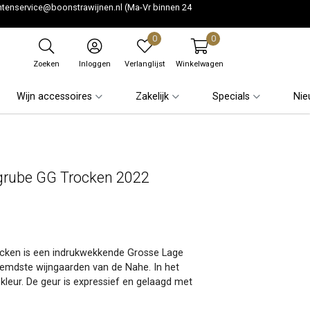
ntenservice@boonstrawijnen.nl
(Ma-Vr binnen 24
0
0
Zoeken
Inloggen
Verlanglijst
Winkelwagen
Wijn accessoires
Zakelijk
Specials
Nie
rgrube GG Trocken 2022
rocken is een indrukwekkende Grosse Lage
oemdste wijngaarden van de Nahe. In het
 kleur. De geur is expressief en gelaagd met