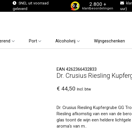
s
SNEL uit voorraad
kla
2.800 +
9.4
klantbeoordelingen
geleverd
uur)
erend
Port
Alcoholvrij
Wijngeschenken
EAN 4262366432833
Dr. Crusius Riesling Kupfe
€ 44,50
Incl. btw
Dr. Crusius Riesling Kupfergrube GG T
Riesling afkomstig van een van de ber
glas toont de wijn een heldere lichtgele
aroma's van m..