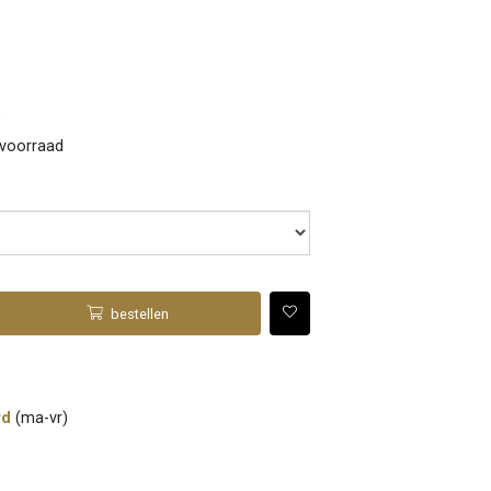
s
 voorraad
bestellen
rd
(ma-vr)