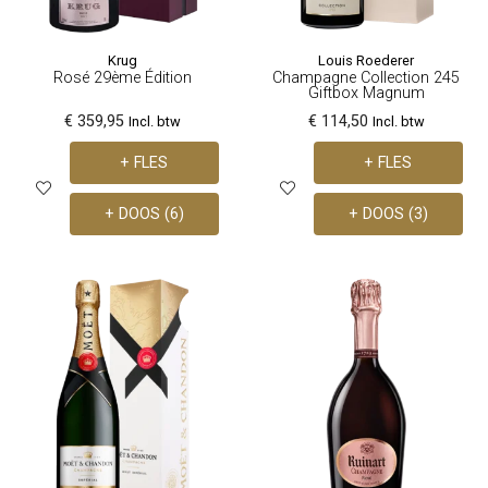
Krug
Louis Roederer
Rosé 29ème Édition
Champagne Collection 245
Giftbox Magnum
€ 359,95
€ 114,50
Incl. btw
Incl. btw
+ FLES
+ FLES
+ DOOS (6)
+ DOOS (3)