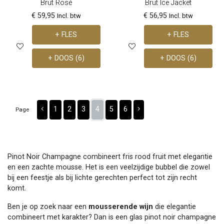
Brut Rosé
Brut Ice Jacket
€ 59,95
€ 56,95
Incl. btw
Incl. btw
+ FLES
+ FLES
+ DOOS (6)
+ DOOS (6)
1
2
3
4
5
6
Page
Pinot Noir Champagne combineert fris rood fruit met elegantie
en een zachte mousse. Het is een veelzijdige bubbel die zowel
bij een feestje als bij lichte gerechten perfect tot zijn recht
komt.
Ben je op zoek naar een
mousserende wijn
die elegantie
combineert met karakter? Dan is een glas pinot noir champagne