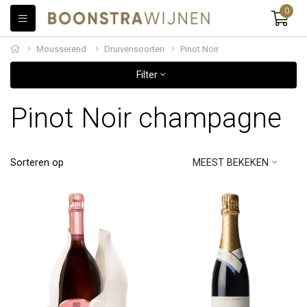
0
Mousserend
Druivensoorten
Pinot Noir
Filter
Pinot Noir champagne
Sorteren op
MEEST BEKEKEN