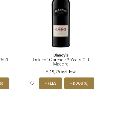
Blandy's
 (500
Duke of Clarence 3 Years Old
Madeira
€ 19,25
Incl. btw
6)
+ FLES
+ DOOS (6)