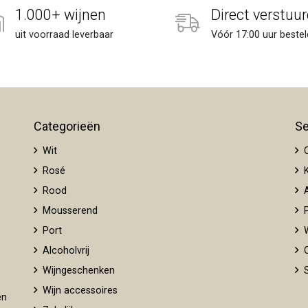
1.000+ wijnen
Direct verstuur
uit voorraad leverbaar
Vóór 17:00 uur bestel
Categorieën
Se
Wit
O
Rosé
K
Rood
A
Mousserend
P
Port
W
Alcoholvrij
O
Wijngeschenken
S
Wijn accessoires
en