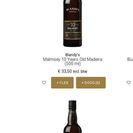
Blandy's
Malmsey 10 Years Old Madeira
Bu
(500 ml)
€ 33,50
Incl. btw
+ FLES
+ DOOS (6)