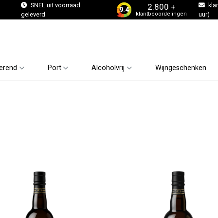
s
SNEL uit voorraad
kla
2.800 +
9.4
klantbeoordelingen
geleverd
uur)
erend
Port
Alcoholvrij
Wijngeschenken