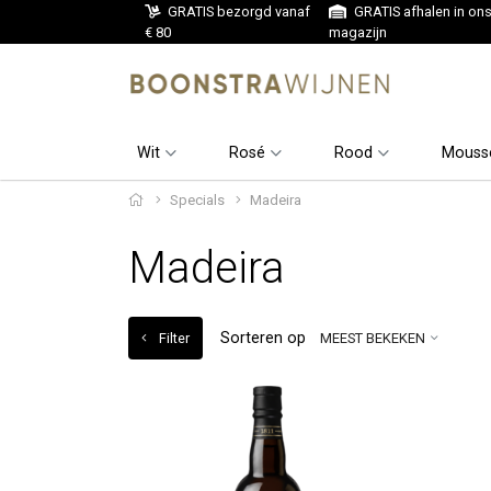
GRATIS bezorgd vanaf
GRATIS afhalen in on
€ 80
magazijn
Wit
Rosé
Rood
Mouss
Specials
Madeira
Madeira
Sorteren op
Filter
MEEST BEKEKEN