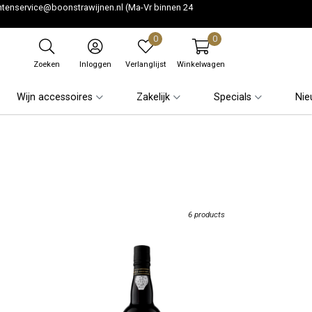
ntenservice@boonstrawijnen.nl
(Ma-Vr binnen 24
0
0
Zoeken
Inloggen
Verlanglijst
Winkelwagen
Wijn accessoires
Zakelijk
Specials
Nie
6 products