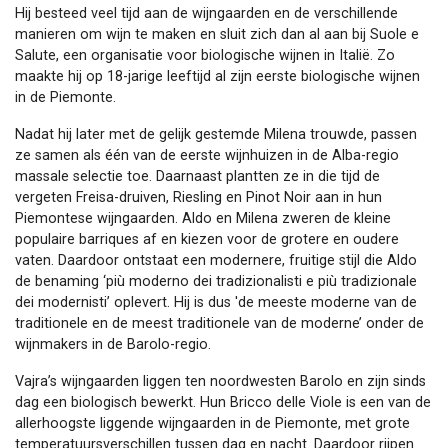
Hij besteed veel tijd aan de wijngaarden en de verschillende
manieren om wijn te maken en sluit zich dan al aan bij Suole e
Salute, een organisatie voor biologische wijnen in Italië. Zo
maakte hij op 18-jarige leeftijd al zijn eerste biologische wijnen
in de Piemonte.
Nadat hij later met de gelijk gestemde Milena trouwde, passen
ze samen als één van de eerste wijnhuizen in de Alba-regio
massale selectie toe. Daarnaast plantten ze in die tijd de
vergeten Freisa-druiven, Riesling en Pinot Noir aan in hun
Piemontese wijngaarden. Aldo en Milena zweren de kleine
populaire barriques af en kiezen voor de grotere en oudere
vaten. Daardoor ontstaat een modernere, fruitige stijl die Aldo
de benaming ‘più moderno dei tradizionalisti e più tradizionale
dei modernisti’ oplevert. Hij is dus 'de meeste moderne van de
traditionele en de meest traditionele van de moderne’ onder de
wijnmakers in de Barolo-regio.
Vajra’s wijngaarden liggen ten noordwesten Barolo en zijn sinds
dag een biologisch bewerkt. Hun Bricco delle Viole is een van de
allerhoogste liggende wijngaarden in de Piemonte, met grote
temperatuursverschillen tussen dag en nacht. Daardoor rijpen