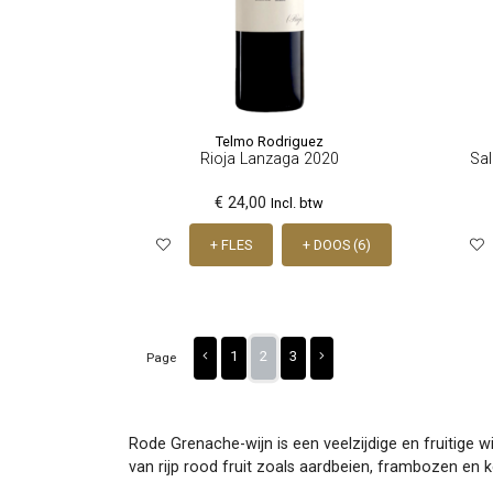
Telmo Rodriguez
Rioja Lanzaga 2020
Sal
€ 24,00
Incl. btw
+ FLES
+ DOOS (6)
1
2
3
Page
Rode Grenache-wijn is een veelzijdige en fruitige 
van rijp rood fruit zoals aardbeien, frambozen en k