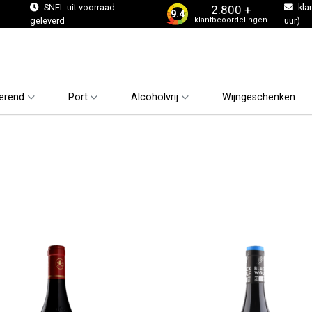
s
SNEL uit voorraad
kla
2.800 +
9.4
klantbeoordelingen
geleverd
uur)
erend
Port
Alcoholvrij
Wijngeschenken