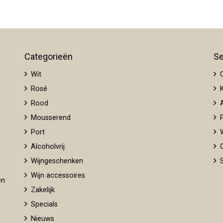
Categorieën
Se
Wit
O
Rosé
K
Rood
A
Mousserend
P
Port
W
Alcoholvrij
O
Wijngeschenken
S
Wijn accessoires
en
Zakelijk
Specials
Nieuws