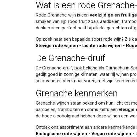
Wat is een rode Grenache-
Rode Grenache-wijn is een
veelzijdige en fruitige
smaken van rijp rood fruit zoals aardbeien, frambo
drinken is en perfect past bij allerlei gerechten of
Op zoek naar een bepaalde soort rode wijn? Zie da
Stevige rode wijnen
-
Lichte rode wijnen
-
Rode 
De Grenache-druif
De Grenache-druif, ook bekend als Garnacha in Spanj
gedijt goed in zonnige klimaten, waar hij wijnen p
solo-variëteit sterk naar voren, met zijn kenmerkend
Grenache kenmerken
Grenache-wijnen staan bekend om hun licht tot me
aardbeien, frambozen en soms zelfs een
vleugje 
de hoge alcoholgraad hebben deze wijnen een warme
Ontdek ons assortiment aan andere kenmerkende r
Biologische rode wijnen
-
Vegan rode wijnen
-