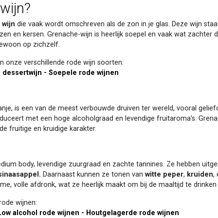
wijn?
 wijn
die vaak wordt omschreven als de zon in je glas. Deze wijn sta
zen en kersen. Grenache-wijn is heerlijk soepel en vaak wat zachter 
 gewoon op zichzelf.
n onze verschillende rode wijn soorten:
dessertwijn
-
Soepele rode wijnen
e, is een van de meest verbouwde druiven ter wereld, vooral geliefd i
roduceert met een hoge alcoholgraad en levendige fruitaroma’s. Grena
e fruitige en kruidige karakter.
dium body, levendige zuurgraad en zachte tannines. Ze hebben uitg
sinaasappel.
Daarnaast kunnen ze tonen van
witte peper
,
kruiden
,
, volle afdronk, wat ze heerlijk maakt om bij de maaltijd te drink
ode wijnen:
Low alcohol rode wijnen
-
Houtgelagerde rode wijnen