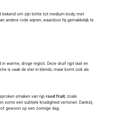
at bekend om zijn lichte tot medium body, met
dan andere rode wijnen, waardoor hij gemakkelijk te
n warme, droge regio's. Deze druif rijpt laat en
che is vaak de ster in blends, maar komt ook als
esproken smaken van rijp
rood fruit
, zoals
 en soms een subtiele kruidigheid vertonen. Dankzij
en of gewoon op een zonnige dag.