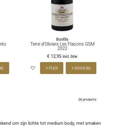
Bonfils
nto
Terre d'Oliviers Les Flacons GSM
2022
€ 12,95
Incl. btw
6)
+ FLES
+ DOOS (6)
26 products
t bekend om zijn lichte tot medium body, met smaken