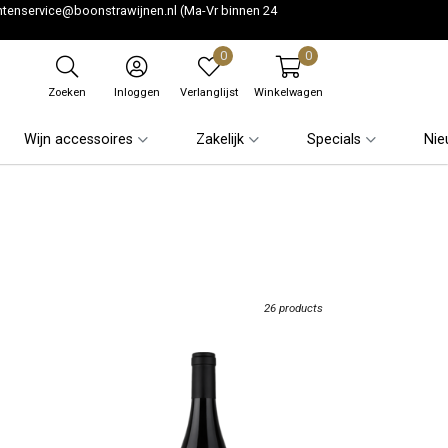
ntenservice@boonstrawijnen.nl
(Ma-Vr binnen 24
0
0
Zoeken
Inloggen
Verlanglijst
Winkelwagen
Wijn accessoires
Zakelijk
Specials
Nie
26 products