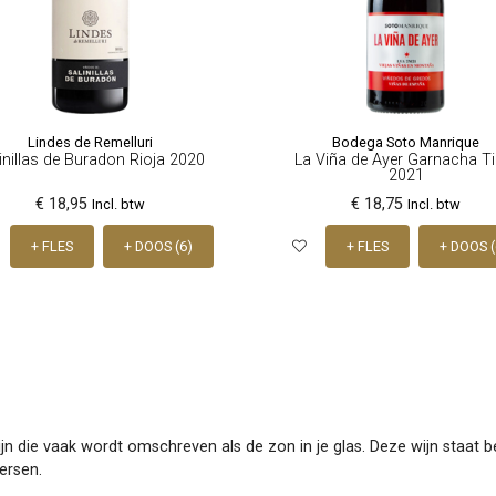
Lindes de Remelluri
Bodega Soto Manrique
inillas de Buradon Rioja 2020
La Viña de Ayer Garnacha Ti
2021
€ 18,95
€ 18,75
Incl. btw
Incl. btw
+ FLES
+ DOOS (6)
+ FLES
+ DOOS (
wijn die vaak wordt omschreven als de zon in je glas. Deze wijn staa
ersen.