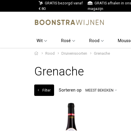
GRATIS bezorgd vanaf
GRATIS afhalen in on
€ 80
magazijn
Wit
Rosé
Rood
Mouss
Rood
Druivensoorten
Grenache
Grenache
Sorteren op
Filter
MEEST BEKEKEN