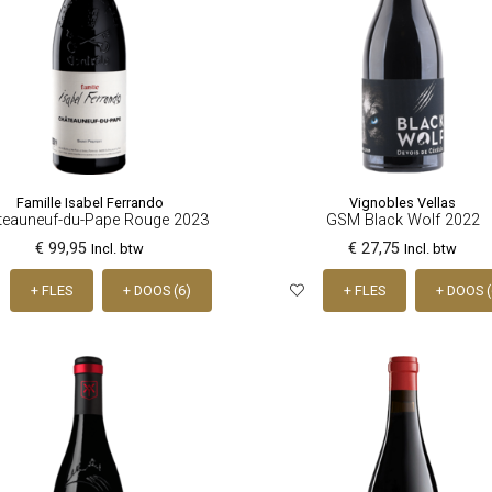
Famille Isabel Ferrando
Vignobles Vellas
teauneuf-du-Pape Rouge 2023
GSM Black Wolf 2022
€ 99,95
€ 27,75
Incl. btw
Incl. btw
+ FLES
+ DOOS (6)
+ FLES
+ DOOS (