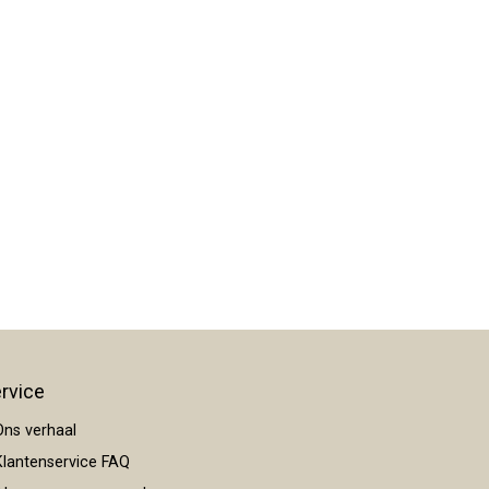
rvice
ns verhaal
lantenservice FAQ