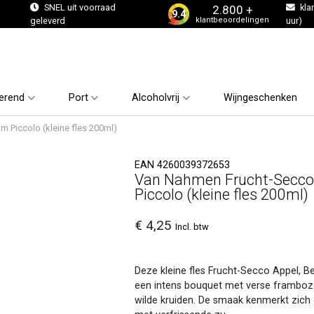
s
SNEL uit voorraad
kla
2.800 +
9.4
klantbeoordelingen
geleverd
uur)
erend
Port
Alcoholvrij
Wijngeschenken
 Piccolo (kleine fles 200ml)
EAN 4260039372653
Van Nahmen Frucht-Secco 
Piccolo (kleine fles 200ml)
€ 4,25
Incl. btw
Deze kleine fles Frucht-Secco Appel,
een intens bouquet met verse frambozen
wilde kruiden. De smaak kenmerkt zich 