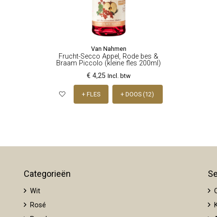
Van Nahmen
Frucht-Secco Appel, Rode bes &
Braam Piccolo (kleine fles 200ml)
€ 4,25
Incl. btw
+ FLES
+ DOOS (12)
Categorieën
Se
Wit
O
Rosé
K