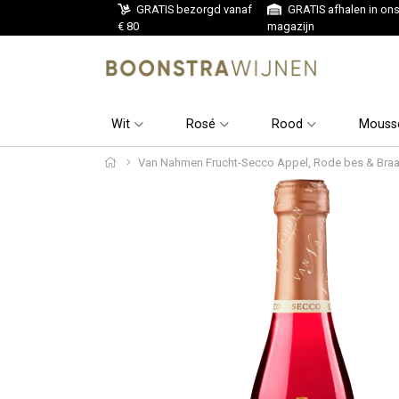
GRATIS bezorgd vanaf
GRATIS afhalen in on
€ 80
magazijn
Wit
Rosé
Rood
Mouss
Van Nahmen Frucht-Secco Appel, Rode bes & Braam