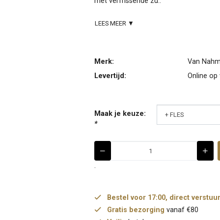
met verfrissende zu..
LEES MEER ▼
Merk:
Van Nah
Levertijd:
Online op
Maak je keuze:
*
.
Bestel voor 17:00, direct verstuu
Gratis bezorging
vanaf €80