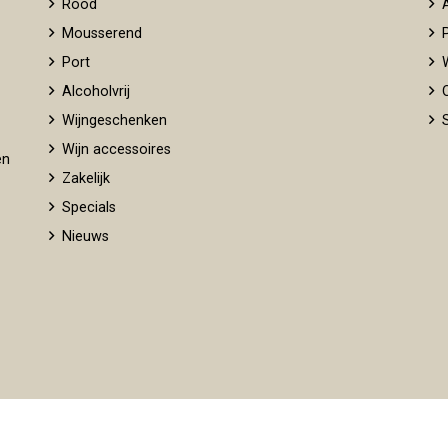
Rood
A
Mousserend
P
Port
W
Alcoholvrij
O
Wijngeschenken
S
Wijn accessoires
en
Zakelijk
Specials
Nieuws