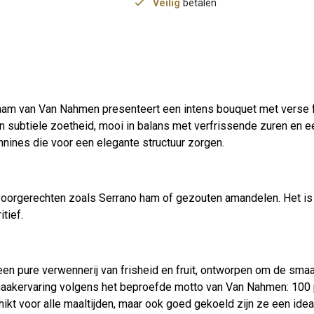
Veilig
betalen
aam van Van Nahmen presenteert een intens bouquet met verse f
n subtiele zoetheid, mooi in balans met verfrissende zuren en 
annines die voor een elegante structuur zorgen.
voorgerechten zoals Serrano ham of gezouten amandelen. Het is 
tief.
 een pure verwennerij van frisheid en fruit, ontworpen om de sma
aakervaring volgens het beproefde motto van Van Nahmen: 100 pr
chikt voor alle maaltijden, maar ook goed gekoeld zijn ze een ide