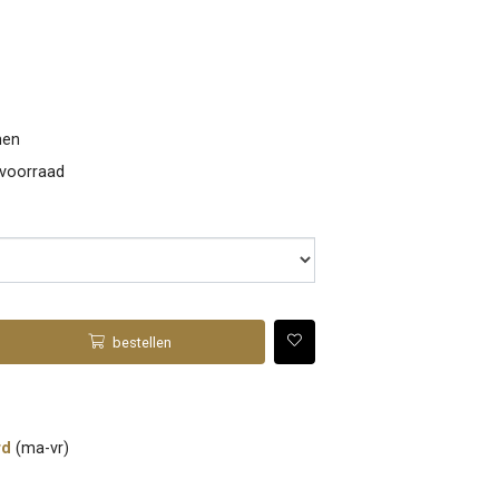
men
 voorraad
bestellen
rd
(ma-vr)