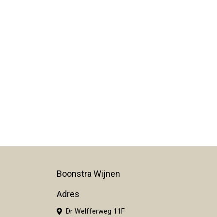
Boonstra Wijnen
Adres
Dr Welfferweg 11F