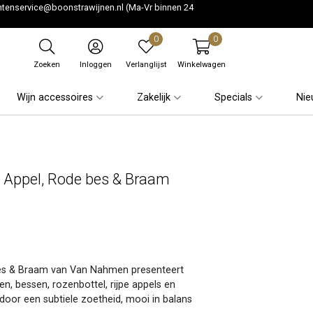
ntenservice@boonstrawijnen.nl
(Ma-Vr binnen 24
0
0
Zoeken
Inloggen
Verlanglijst
Winkelwagen
Wijn accessoires
Zakelijk
Specials
Nie
Appel, Rode bes & Braam
 Bes & Braam van Van Nahmen presenteert
, bessen, rozenbottel, rijpe appels en
door een subtiele zoetheid, mooi in balans