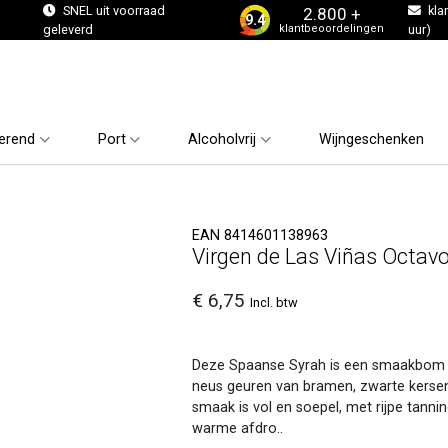
s
SNEL uit voorraad
kla
2.800 +
9.4
klantbeoordelingen
geleverd
uur)
erend
Port
Alcoholvrij
Wijngeschenken
EAN 8414601138963
Virgen de Las Viñas Octavo
€ 6,75
Incl. btw
Deze Spaanse Syrah is een smaakbom vol
neus geuren van bramen, zwarte kersen,
smaak is vol en soepel, met rijpe tannine
warme afdro..