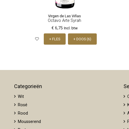
Virgen de Las Viñas
Octavo Arte Syrah
€ 6,75
Incl. btw
+ FLES
+ DOOS (6)
Categorieën
Se
Wit
O
Rosé
K
Rood
A
Mousserend
P