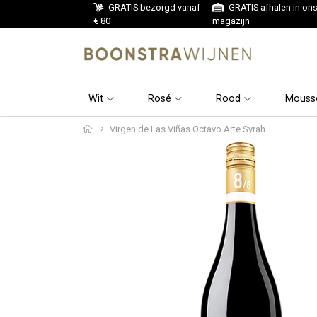
GRATIS bezorgd vanaf
GRATIS afhalen in on
€ 80
magazijn
Wit
Rosé
Rood
Mouss
Virgen de Las Viñas Octavo Arte Syrah