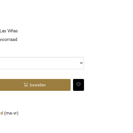
Las Viñas
 voorraad
bestellen
rd
(ma-vr)