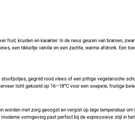
fruit, kruiden en karakter. In de neus geuren van bramen, zwart
nines, een tikkeltje vanille en een zachte, warme afdronk. Een to
 stoofpotjes, gegrild rood vlees of een pittige vegetarische sch
erveer licht gekoeld op 16–18°C voor een soepele, fruitige bele
en worden met zorg geoogst en vergist op lage temperatuur om het
moderne vormgeving past perfect bij de expressieve stijl in het