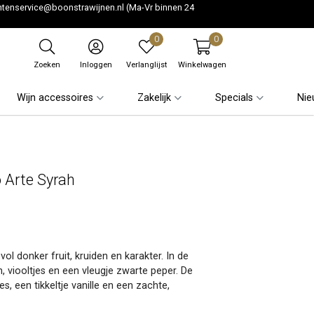
ntenservice@boonstrawijnen.nl
(Ma-Vr binnen 24
0
0
Zoeken
Inloggen
Verlanglijst
Winkelwagen
Wijn accessoires
Zakelijk
Specials
Nie
 Arte Syrah
 donker fruit, kruiden en karakter. In de
 viooltjes en een vleugje zwarte peper. De
s, een tikkeltje vanille en een zachte,