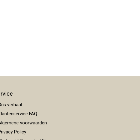
rvice
ns verhaal
lantenservice FAQ
lgemene voorwaarden
rivacy Policy