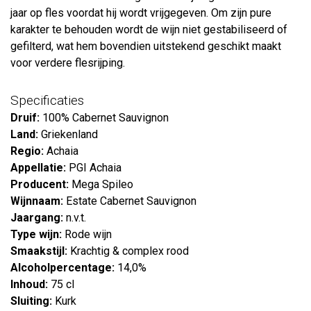
jaar op fles voordat hij wordt vrijgegeven. Om zijn pure
karakter te behouden wordt de wijn niet gestabiliseerd of
gefilterd, wat hem bovendien uitstekend geschikt maakt
voor verdere flesrijping.
Specificaties
Druif:
100% Cabernet Sauvignon
Land:
Griekenland
Regio:
Achaia
Appellatie:
PGI Achaia
Producent:
Mega Spileo
Wijnnaam:
Estate Cabernet Sauvignon
Jaargang:
n.v.t.
Type wijn:
Rode wijn
Smaakstijl:
Krachtig & complex rood
Alcoholpercentage:
14,0%
Inhoud:
75 cl
Sluiting:
Kurk