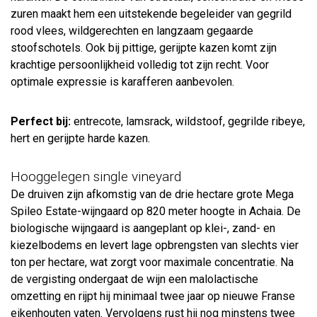
zuren maakt hem een uitstekende begeleider van gegrild
rood vlees, wildgerechten en langzaam gegaarde
stoofschotels. Ook bij pittige, gerijpte kazen komt zijn
krachtige persoonlijkheid volledig tot zijn recht. Voor
optimale expressie is karafferen aanbevolen.
Perfect bij:
entrecote, lamsrack, wildstoof, gegrilde ribeye,
hert en gerijpte harde kazen.
Hooggelegen single vineyard
De druiven zijn afkomstig van de drie hectare grote Mega
Spileo Estate-wijngaard op 820 meter hoogte in Achaia. De
biologische wijngaard is aangeplant op klei-, zand- en
kiezelbodems en levert lage opbrengsten van slechts vier
ton per hectare, wat zorgt voor maximale concentratie. Na
de vergisting ondergaat de wijn een malolactische
omzetting en rijpt hij minimaal twee jaar op nieuwe Franse
eikenhouten vaten. Vervolgens rust hij nog minstens twee