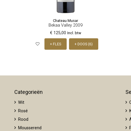
Chateau Musar
Bekaa Valley 2009
€ 125,00
Incl. btw
+ FLES
+ DOOS (6)
Categorieën
Se
Wit
O
Rosé
K
Rood
A
Mousserend
P