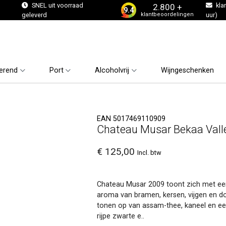
s
SNEL uit voorraad
kla
2.800 +
9.4
klantbeoordelingen
geleverd
uur)
erend
Port
Alcoholvrij
Wijngeschenken
EAN 5017469110909
Chateau Musar Bekaa Vall
€ 125,00
Incl. btw
Chateau Musar 2009 toont zich met een d
aroma van bramen, kersen, vijgen en d
tonen op van assam-thee, kaneel en een
rijpe zwarte e..