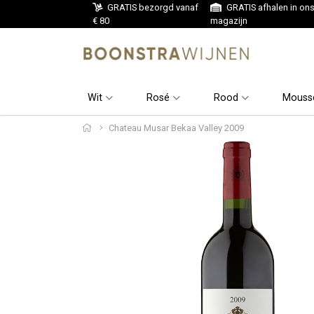
GRATIS bezorgd vanaf
GRATIS afhalen in on
€ 80
magazijn
Wit
Rosé
Rood
Mouss
Chateau Musar Bekaa Valley 2009