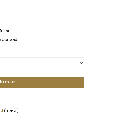
Musar
 voorraad
bestellen
rd
(ma-vr)