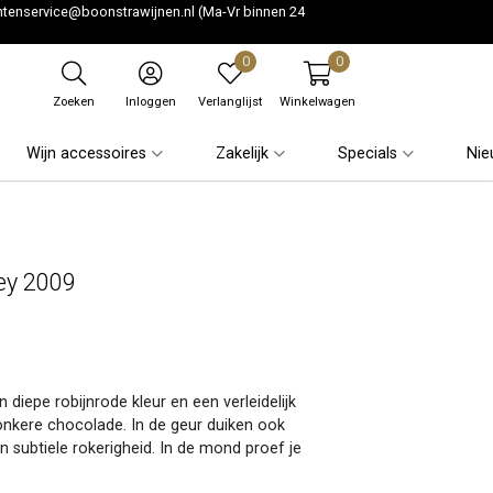
ntenservice@boonstrawijnen.nl
(Ma-Vr binnen 24
0
0
Zoeken
Inloggen
Verlanglijst
Winkelwagen
Wijn accessoires
Zakelijk
Specials
Nie
ey 2009
iepe robijnrode kleur en een verleidelijk
onkere chocolade. In de geur duiken ook
 subtiele rokerigheid. In de mond proef je