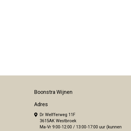
Boonstra Wijnen
Adres
Dr Welfferweg 11F
3615AK Westbroek
Ma-Vr 9:00-12:00 / 13:00-17:00 uur (kunnen