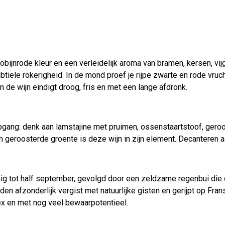
bijnrode kleur en een verleidelijk aroma van bramen, kersen, vi
tiele rokerigheid. In de mond proef je rijpe zwarte en rode vruc
 de wijn eindigt droog, fris en met een lange afdronk.
pgang: denk aan lamstajine met pruimen, ossenstaartstoof, geroo
m geroosterde groente is deze wijn in zijn element. Decanteren a
ig tot half september, gevolgd door een zeldzame regenbui die d
en afzonderlijk vergist met natuurlijke gisten en gerijpt op Fran
ex en met nog veel bewaarpotentieel.