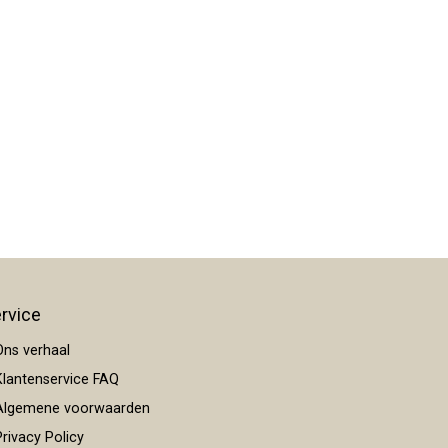
rvice
ns verhaal
lantenservice FAQ
lgemene voorwaarden
rivacy Policy