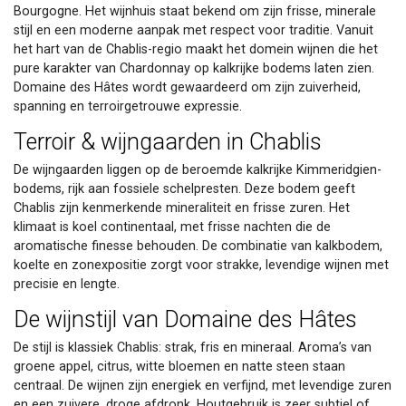
Bourgogne. Het wijnhuis staat bekend om zijn frisse, minerale
stijl en een moderne aanpak met respect voor traditie. Vanuit
het hart van de Chablis-regio maakt het domein wijnen die het
pure karakter van Chardonnay op kalkrijke bodems laten zien.
Domaine des Hâtes wordt gewaardeerd om zijn zuiverheid,
spanning en terroirgetrouwe expressie.
Terroir & wijngaarden in Chablis
De wijngaarden liggen op de beroemde kalkrijke Kimmeridgien-
bodems, rijk aan fossiele schelpresten. Deze bodem geeft
Chablis zijn kenmerkende mineraliteit en frisse zuren. Het
klimaat is koel continentaal, met frisse nachten die de
aromatische finesse behouden. De combinatie van kalkbodem,
koelte en zonexpositie zorgt voor strakke, levendige wijnen met
precisie en lengte.
De wijnstijl van Domaine des Hâtes
De stijl is klassiek Chablis: strak, fris en mineraal. Aroma’s van
groene appel, citrus, witte bloemen en natte steen staan
centraal. De wijnen zijn energiek en verfijnd, met levendige zuren
en een zuivere, droge afdronk. Houtgebruik is zeer subtiel of