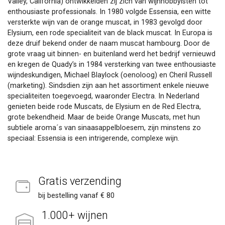
Valley, California) ontwikkelden zij zich van wijnhobbyisten tot
enthousiaste professionals. In 1980 volgde Essensia, een witte
versterkte wijn van de orange muscat, in 1983 gevolgd door
Elysium, een rode specialiteit van de black muscat. In Europa is
deze druif bekend onder de naam muscat hambourg. Door de
grote vraag uit binnen- en buitenland werd het bedrijf vernieuwd
en kregen de Quady’s in 1984 versterking van twee enthousiaste
wijndeskundigen, Michael Blaylock (oenoloog) en Cheril Russell
(marketing). Sindsdien zijn aan het assortiment enkele nieuwe
specialiteiten toegevoegd, waaronder Electra. In Nederland
genieten beide rode Muscats, de Elysium en de Red Electra,
grote bekendheid. Maar de beide Orange Muscats, met hun
subtiele aroma´s van sinaasappelbloesem, zijn minstens zo
speciaal: Essensia is een intrigerende, complexe wijn.
Gratis verzending
bij bestelling vanaf € 80
1.000+ wijnen