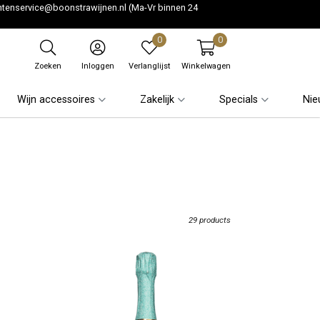
ntenservice@boonstrawijnen.nl
(Ma-Vr binnen 24
0
0
Zoeken
Inloggen
Verlanglijst
Winkelwagen
Wijn accessoires
Zakelijk
Specials
Nie
29 products