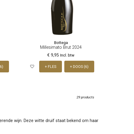
Bottega
Millesimato Brut 2024
€ 9,95
Incl. btw
6)
+ FLES
+ DOOS (6)
29 products
serende wijn. Deze witte druif staat bekend om haar