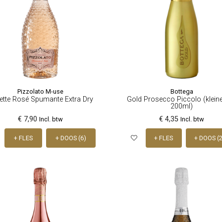
Pizzolato M-use
Bottega
lette Rosé Spumante Extra Dry
Gold Prosecco Piccolo (kleine
200ml)
€ 7,90
€ 4,35
Incl. btw
Incl. btw
+ FLES
+ DOOS (6)
+ FLES
+ DOOS (