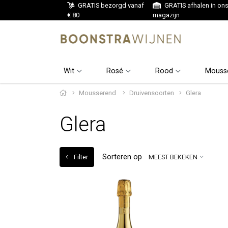
GRATIS bezorgd vanaf
GRATIS afhalen in on
€ 80
magazijn
Wit
Rosé
Rood
Mouss
Mousserend
Druivensoorten
Glera
Glera
Sorteren op
Filter
MEEST BEKEKEN