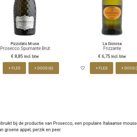
Pizzolato M-use
La Gioiosa
Prosecco Spumante Brut
Frizzante
€ 8,85
€ 6,75
Incl. btw
Incl. btw
+ FLES
+ DOOS (6)
+ FLES
+ DOOS (
ebruikt bij de productie van Prosecco, een populaire Italiaanse mous
n groene appel, perzik en peer.