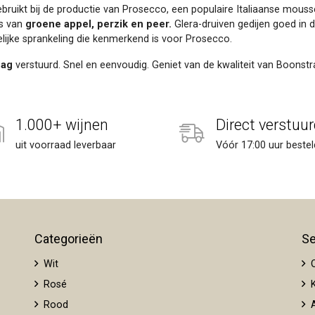
ebruikt bij de productie van Prosecco, een populaire Italiaanse mous
's van
groene appel, perzik en peer.
Glera-druiven gedijen goed in d
elijke sprankeling die kenmerkend is voor Prosecco.
dag
verstuurd. Snel en eenvoudig. Geniet van de kwaliteit van Boonstr
1.000+ wijnen
Direct verstuur
uit voorraad leverbaar
Vóór 17:00 uur bestel
Categorieën
Se
Wit
O
Rosé
K
Rood
A