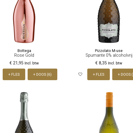
Bottega
Pizzolato M-use
Rose Gold
Spumante 0% alcoholvrij
€ 21,95
€ 8,35
Incl. btw
Incl. btw
+ FLES
+ DOOS (6)
+ FLES
+ DOOS (