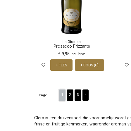
La Gioiosa
Prosecco Frizzante
€ 9,95
Incl. btw
+ FLES
+ DOOS (6)
1
2
3
Page
Glera is een druivensoort die voornamelijk wordt g
frisse en fruitige kenmerken, waaronder aroma's va