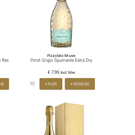
Pizzolato M-use
 fles
Pinot Grigio Spumante Extra Dry
€ 7,95
Incl. btw
24)
+ FLES
+ DOOS (6)