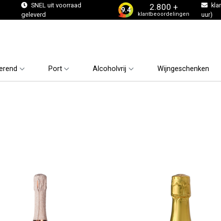
s
SNEL uit voorraad
kla
2.800 +
9.4
klantbeoordelingen
geleverd
uur)
erend
Port
Alcoholvrij
Wijngeschenken