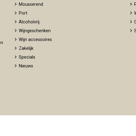
Mousserend
P
Port
W
Alcoholvrij
O
Wijngeschenken
S
Wijn accessoires
en
Zakelijk
Specials
Nieuws