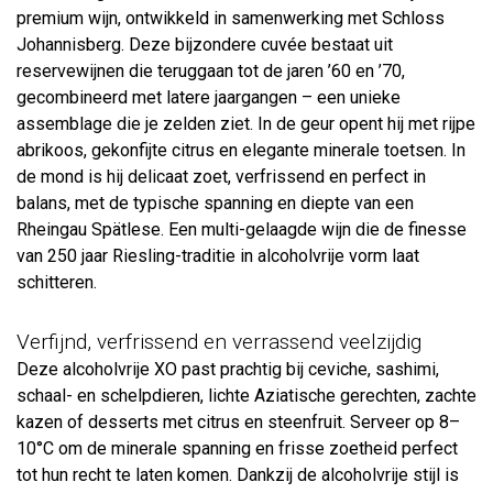
premium wijn, ontwikkeld in samenwerking met Schloss
Johannisberg. Deze bijzondere cuvée bestaat uit
reservewijnen die teruggaan tot de jaren ’60 en ’70,
gecombineerd met latere jaargangen – een unieke
assemblage die je zelden ziet. In de geur opent hij met rijpe
abrikoos, gekonfijte citrus en elegante minerale toetsen. In
de mond is hij delicaat zoet, verfrissend en perfect in
balans, met de typische spanning en diepte van een
Rheingau Spätlese. Een multi-gelaagde wijn die de finesse
van 250 jaar Riesling-traditie in alcoholvrije vorm laat
schitteren.
Verfijnd, verfrissend en verrassend veelzijdig
Deze alcoholvrije XO past prachtig bij ceviche, sashimi,
schaal- en schelpdieren, lichte Aziatische gerechten, zachte
kazen of desserts met citrus en steenfruit. Serveer op 8–
10°C om de minerale spanning en frisse zoetheid perfect
tot hun recht te laten komen. Dankzij de alcoholvrije stijl is