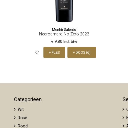
Menhir Salento
Negroamaro No Zero 2023
€ 9,80
Incl. btw
+ FLES
+ DOOS (6)
Categorieën
Se
Wit
O
Rosé
K
Rood
A