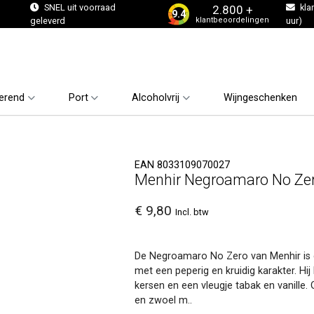
s
SNEL uit voorraad
kla
2.800 +
9.4
klantbeoordelingen
geleverd
uur)
erend
Port
Alcoholvrij
Wijngeschenken
EAN 8033109070027
Menhir Negroamaro No Ze
€ 9,80
Incl. btw
De Negroamaro No Zero van Menhir is e
met een peperig en kruidig karakter. Hi
kersen en een vleugje tabak en vanille. 
en zwoel m..