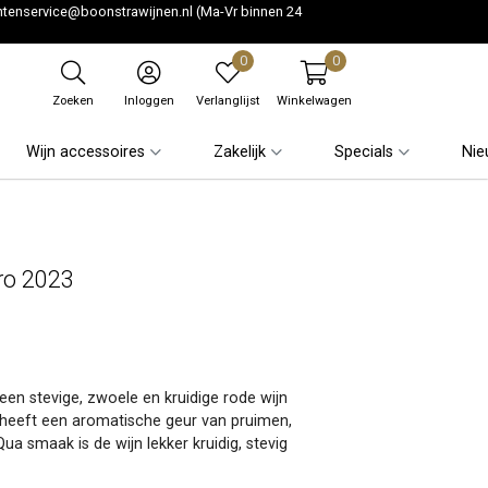
ntenservice@boonstrawijnen.nl
(Ma-Vr binnen 24
0
0
Zoeken
Inloggen
Verlanglijst
Winkelwagen
Wijn accessoires
Zakelijk
Specials
Nie
ro 2023
en stevige, zwoele en kruidige rode wijn
j heeft een aromatische geur van pruimen,
Qua smaak is de wijn lekker kruidig, stevig