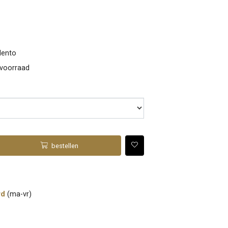
lento
 voorraad
bestellen
rd
(ma-vr)