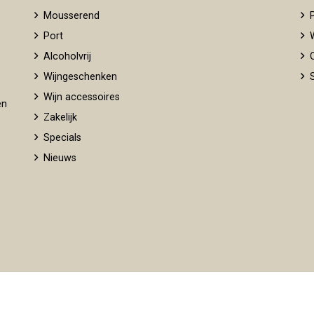
Mousserend
P
Port
W
Alcoholvrij
O
Wijngeschenken
S
Wijn accessoires
en
Zakelijk
Specials
Nieuws