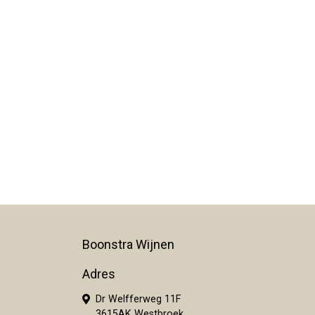
Boonstra Wijnen
Adres
Dr Welfferweg 11F
3615AK Westbroek