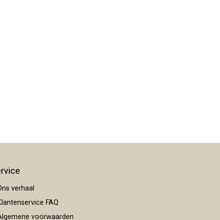
rvice
ns verhaal
lantenservice FAQ
lgemene voorwaarden