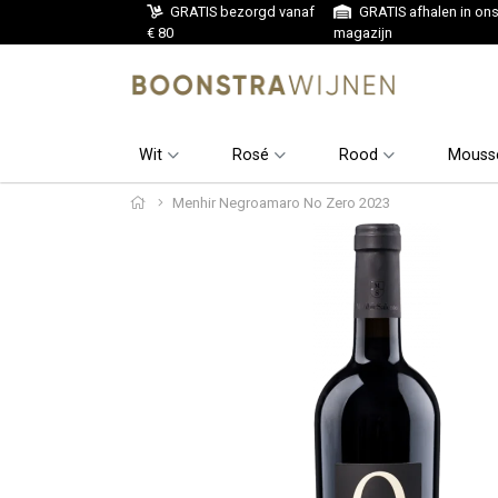
GRATIS bezorgd vanaf
GRATIS afhalen in on
€ 80
magazijn
Wit
Rosé
Rood
Mouss
Menhir Negroamaro No Zero 2023