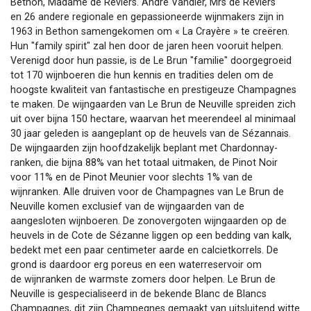
Bethon, Madame de Reviers. André Vandier, Mrs de Reviers
en 26 andere regionale en gepassioneerde wijnmakers zijn in
1963 in Bethon samengekomen om « La Crayère » te creëren.
Hun "family spirit" zal hen door de jaren heen vooruit helpen.
Verenigd door hun passie, is de Le Brun "familie" doorgegroeid
tot 170 wijnboeren die hun kennis en tradities delen om de
hoogste kwaliteit van fantastische en prestigeuze Champagnes
te maken. De wijngaarden van Le Brun de Neuville spreiden zich
uit over bijna 150 hectare, waarvan het meerendeel al minimaal
30 jaar geleden is aangeplant op de heuvels van de Sézannais.
De wijngaarden zijn hoofdzakelijk beplant met Chardonnay-
ranken, die bijna 88% van het totaal uitmaken, de Pinot Noir
voor 11% en de Pinot Meunier voor slechts 1% van de
wijnranken. Alle druiven voor de Champagnes van Le Brun de
Neuville komen exclusief van de wijngaarden van de
aangesloten wijnboeren. De zonovergoten wijngaarden op de
heuvels in de Cote de Sézanne liggen op een bedding van kalk,
bedekt met een paar centimeter aarde en calcietkorrels. De
grond is daardoor erg poreus en een waterreservoir om
de wijnranken de warmste zomers door helpen. Le Brun de
Neuville is gespecialiseerd in de bekende Blanc de Blancs
Champagnes, dit zijn Champegnes gemaakt van uitsluitend witte