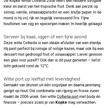
De Kopke White Colheita 2006 heeft een heldere strogele
kleur en barst van het tropische fruit. Denk aan perzik op
siroop, vanille, sinaasappelschil en een snufje peper. In de
mond is hij vol, rijk en tegelijk verrassend fris. Fijne
houttonen van vijg en specerijen maken ‘m heerlijk gelaagd.
Serveer bij kaas, vijgen of een fijne avond
Deze witte Colheita is een ideale afsluiter van een etentje.
Hij past perfect bij romige of notige kazen, maar ook bij een
dessert met gedroogd fruit of sinaasappel. Liever gewoon
een glas voor jezelf? Ook dan is dit puur genieten – liefst
licht gekoeld rond de 12°C.
Witte port op leeftijd met levendigheid
Gemaakt van druiven uit één oogstjaar en daarna jarenlang
gerijpt op hout. Die combinatie van rijping en frisse zuren
maakt de 2006 uniek. Een witte
Colheita port
met body én
finesse – precies zoals je van
Kopke
mag verwachten.