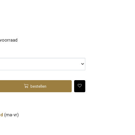
 voorraad
bestellen
rd
(ma-vr)