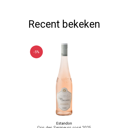
Recent bekeken
-5%
Estandon
Gris des Seigneurs rosé 2025