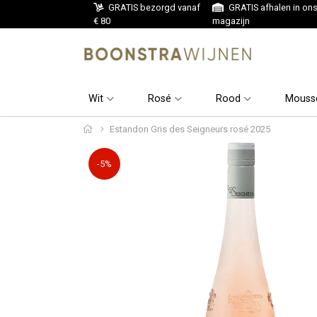
GRATIS bezorgd vanaf
GRATIS afhalen in on
€ 80
magazijn
Wit
Rosé
Rood
Mouss
Estandon Gris des Seigneurs rosé 2025
-5%