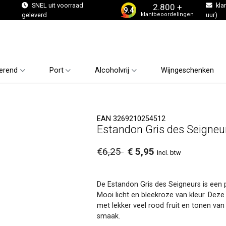
s
SNEL uit voorraad
kla
2.800 +
9.4
klantbeoordelingen
geleverd
uur)
erend
Port
Alcoholvrij
Wijngeschenken
EAN 3269210254512
Estandon Gris des Seigneu
€6,25
€ 5,95
Incl. btw
De Estandon Gris des Seigneurs is een 
Mooi licht en bleekroze van kleur. Deze
met lekker veel rood fruit en tonen van c
smaak.