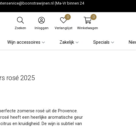
ntenservice@boonstrawijnen.nl
(Ma-Vr binnen 24
0
0
Zoeken
Inloggen
Verlanglijst
Winkelwagen
Wijn accessoires
Zakelijk
Specials
Nie
rs rosé 2025
perfecte zomerse rosé uit de Provence.
 rosé heeft een heerlijke aromatische geur
itrus en kruidigheid. De wijn is subtiel van