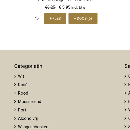
€6,25
€ 5,95
Incl. btw
+ FLES
+ DOOS (6)
Categorieën
Se
Wit
O
Rosé
K
Rood
A
Mousserend
P
Port
W
Alcoholvrij
O
Wijngeschenken
S