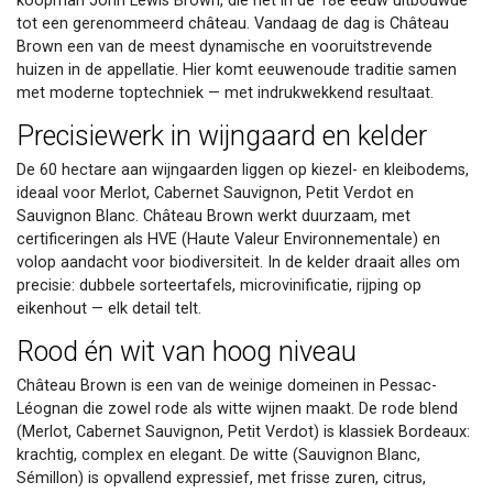
koopman John Lewis Brown, die het in de 18e eeuw uitbouwde
tot een gerenommeerd château. Vandaag de dag is Château
Brown een van de meest dynamische en vooruitstrevende
huizen in de appellatie. Hier komt eeuwenoude traditie samen
met moderne toptechniek — met indrukwekkend resultaat.
Precisiewerk in wijngaard en kelder
De 60 hectare aan wijngaarden liggen op kiezel- en kleibodems,
ideaal voor Merlot, Cabernet Sauvignon, Petit Verdot en
Sauvignon Blanc. Château Brown werkt duurzaam, met
certificeringen als HVE (Haute Valeur Environnementale) en
volop aandacht voor biodiversiteit. In de kelder draait alles om
precisie: dubbele sorteertafels, microvinificatie, rijping op
eikenhout — elk detail telt.
Rood én wit van hoog niveau
Château Brown is een van de weinige domeinen in Pessac-
Léognan die zowel rode als witte wijnen maakt. De rode blend
(Merlot, Cabernet Sauvignon, Petit Verdot) is klassiek Bordeaux:
krachtig, complex en elegant. De witte (Sauvignon Blanc,
Sémillon) is opvallend expressief, met frisse zuren, citrus,