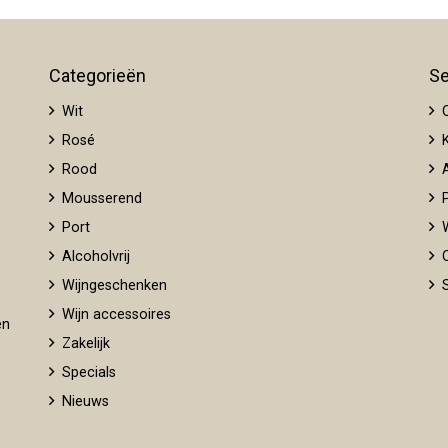
Categorieën
Se
Wit
O
Rosé
K
Rood
A
Mousserend
P
Port
W
Alcoholvrij
O
Wijngeschenken
S
Wijn accessoires
en
Zakelijk
Specials
Nieuws