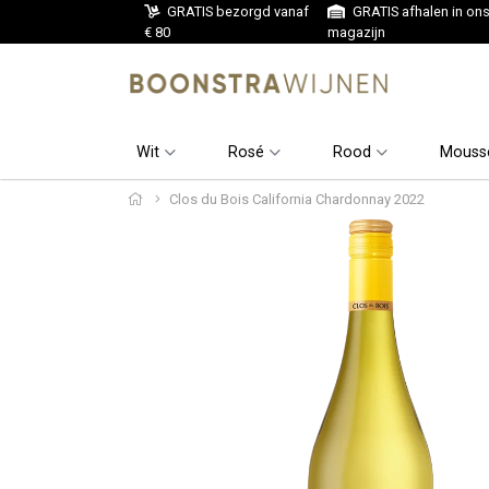
GRATIS bezorgd vanaf
GRATIS afhalen in on
€ 80
magazijn
Wit
Rosé
Rood
Mouss
Clos du Bois California Chardonnay 2022