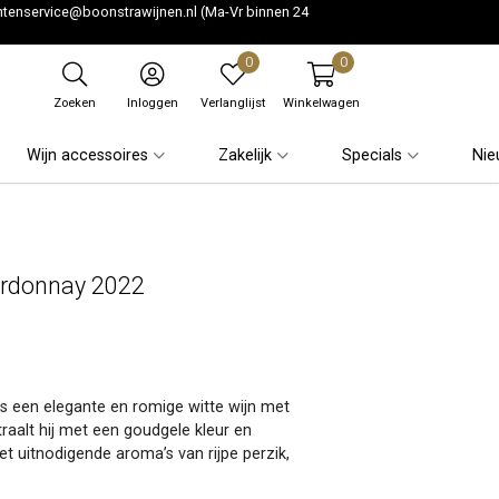
ntenservice@boonstrawijnen.nl
(Ma-Vr binnen 24
0
0
Zoeken
Inloggen
Verlanglijst
Winkelwagen
Wijn accessoires
Zakelijk
Specials
Nie
hardonnay 2022
is een elegante en romige witte wijn met
traalt hij met een goudgele kleur en
t uitnodigende aroma’s van rijpe perzik,