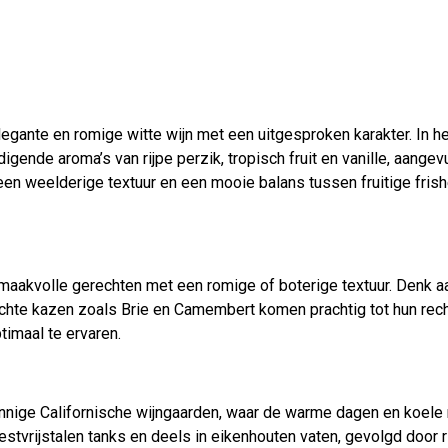
egante en romige witte wijn met een uitgesproken karakter. In het
igende aroma’s van rijpe perzik, tropisch fruit en vanille, aange
 een weelderige textuur en een mooie balans tussen fruitige fris
aakvolle gerechten met een romige of boterige textuur. Denk aan
chte kazen zoals Brie en Camembert komen prachtig tot hun rech
timaal te ervaren.
nige Californische wijngaarden, waar de warme dagen en koele n
estvrijstalen tanks en deels in eikenhouten vaten, gevolgd door rij