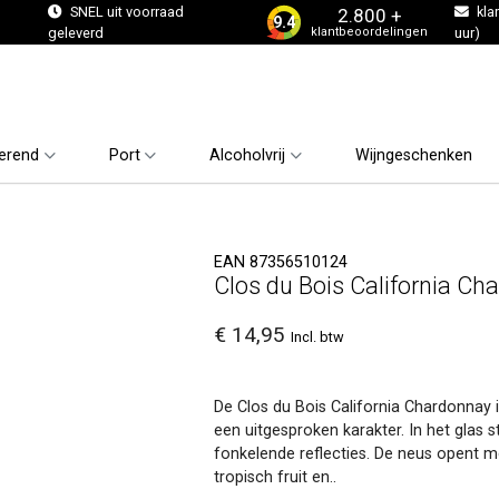
s
SNEL uit voorraad
kla
2.800 +
9.4
klantbeoordelingen
geleverd
uur)
erend
Port
Alcoholvrij
Wijngeschenken
EAN 87356510124
Clos du Bois California C
€ 14,95
Incl. btw
De Clos du Bois California Chardonnay 
een uitgesproken karakter. In het glas s
fonkelende reflecties. De neus opent me
tropisch fruit en..