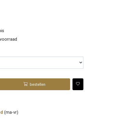
ois
 voorraad
bestellen
rd
(ma-vr)