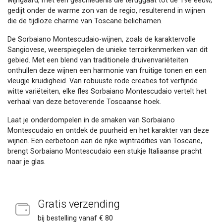
wijngaard, met een geschiedenis die teruggaat tot de 19e eeuw,
gedijt onder de warme zon van de regio, resulterend in wijnen
die de tijdloze charme van Toscane belichamen.
De Sorbaiano Montescudaio-wijnen, zoals de karaktervolle
Sangiovese, weerspiegelen de unieke terroirkenmerken van dit
gebied. Met een blend van traditionele druivenvariëteiten
onthullen deze wijnen een harmonie van fruitige tonen en een
vleugje kruidigheid. Van robuuste rode creaties tot verfijnde
witte variëteiten, elke fles Sorbaiano Montescudaio vertelt het
verhaal van deze betoverende Toscaanse hoek.
Laat je onderdompelen in de smaken van Sorbaiano
Montescudaio en ontdek de puurheid en het karakter van deze
wijnen. Een eerbetoon aan de rijke wijntradities van Toscane,
brengt Sorbaiano Montescudaio een stukje Italiaanse pracht
naar je glas.
Gratis verzending
bij bestelling vanaf € 80