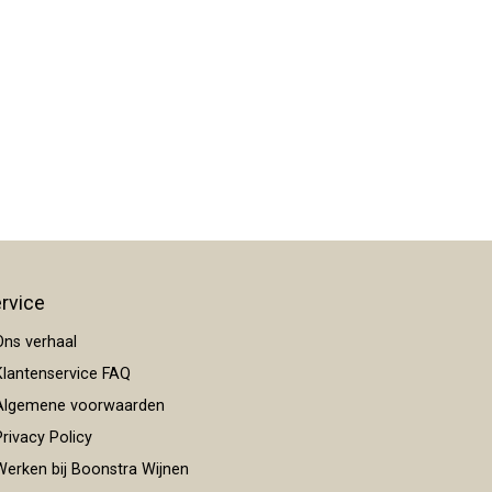
rvice
ns verhaal
lantenservice FAQ
lgemene voorwaarden
rivacy Policy
erken bij Boonstra Wijnen