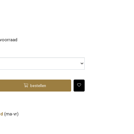
 voorraad
bestellen
rd
(ma-vr)