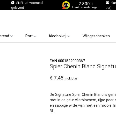
s
SNEL uit voorraad
kla
2.800 +
9.4
klantbeoordelingen
geleverd
uur)
erend
Port
Alcoholvrij
Wijngeschenken
EAN 6001522000367
Spier Chenin Blanc Signat
€ 7,45
Incl. btw
De Signature Spier Chenin Blanc is gemaa
met in de geur vlierbloesem, rijpe peer 
en sappige witte wijn met een mooie fr
Bl..