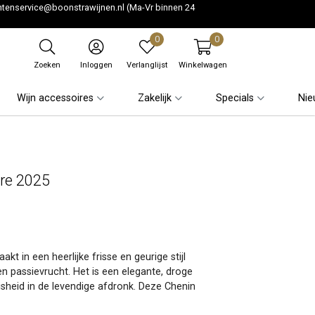
ntenservice@boonstrawijnen.nl
(Ma-Vr binnen 24
0
0
Zoeken
Inloggen
Verlanglijst
Winkelwagen
Wijn accessoires
Zakelijk
Specials
Nie
ure 2025
kt in een heerlijke frisse en geurige stijl
en pas­sievrucht. Het is een elegante, droge
isheid in de levendige afdronk. Deze Chenin