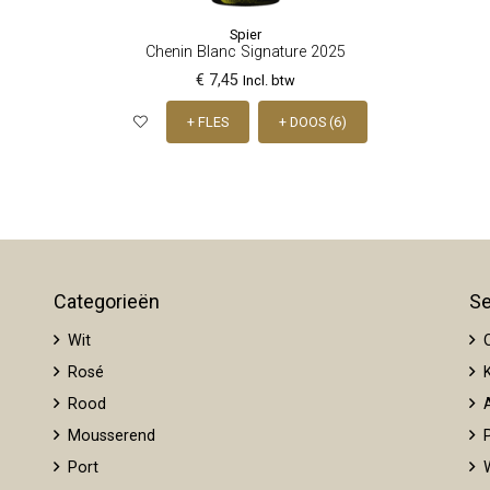
Spier
Chenin Blanc Signature 2025
€ 7,45
Incl. btw
+ FLES
+ DOOS (6)
Categorieën
Se
Wit
O
Rosé
K
Rood
A
Mousserend
P
Port
W