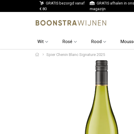
GRATIS bezorgd vanaf
GRATIS afhalen in on
€ 80
magazijn
Wit
Rosé
Rood
Mouss
Spier Chenin Blanc Signature 2025