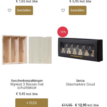
€ 1,65
€ 5,95
Incl. btw
Incl. btw
bestellen
bestellen
-13%
Senza
Geschenkverpakkingen
Glasmarkers Goud
Wijnkist 3 flessen met
schuifdeksel
€ 9,45
Incl. btw
+ FLES
€14,95
€ 12,95
Incl. btw