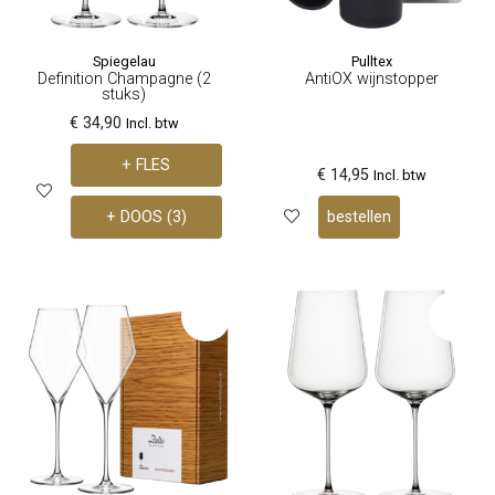
Spiegelau
Pulltex
Definition Champagne (2
AntiOX wijnstopper
stuks)
€ 34,90
Incl. btw
+ FLES
€ 14,95
Incl. btw
+ DOOS (3)
bestellen