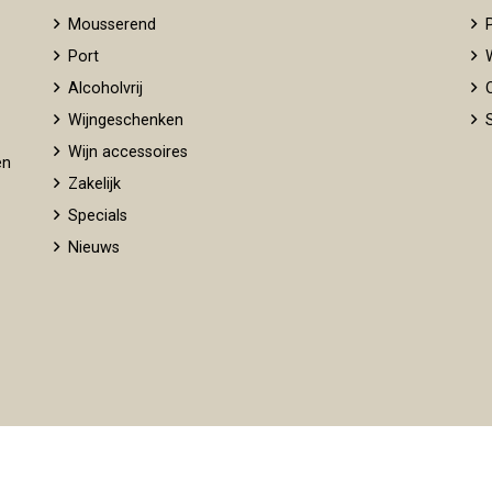
Mousserend
P
Port
W
Alcoholvrij
O
Wijngeschenken
S
Wijn accessoires
en
Zakelijk
Specials
Nieuws