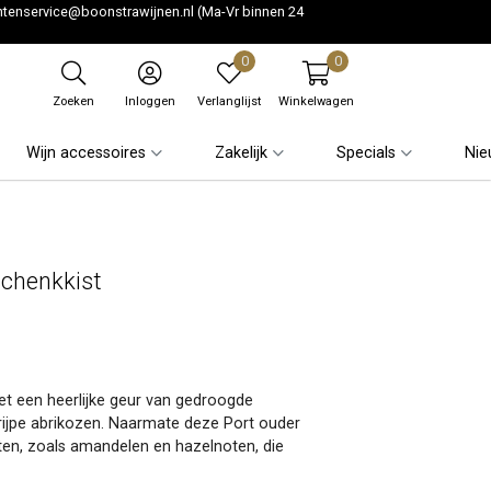
ntenservice@boonstrawijnen.nl
(Ma-Vr binnen 24
0
0
Zoeken
Inloggen
Verlanglijst
Winkelwagen
Wijn accessoires
Zakelijk
Specials
Nie
schenkkist
et een heerlijke geur van gedroogde
rijpe abrikozen. Naarmate deze Port ouder
en, zoals amandelen en hazelnoten, die