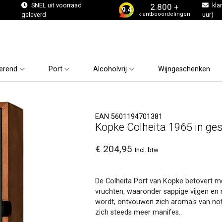
s
SNEL uit voorraad
kla
2.800 +
9.4
klantbeoordelingen
geleverd
uur)
erend
Port
Alcoholvrij
Wijngeschenken
EAN 5601194701381
Kopke Colheita 1965 in ge
€ 204,95
Incl. btw
De Colheita Port van Kopke betovert m
vruchten, waaronder sappige vijgen en 
wordt, ontvouwen zich aroma's van not
zich steeds meer manifes..