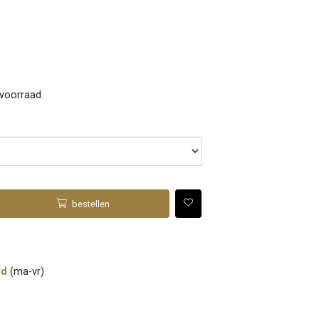
 voorraad
bestellen
rd
(ma-vr)