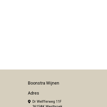
Boonstra Wijnen
Adres
Dr Welfferweg 11F
3615AK Westbroek