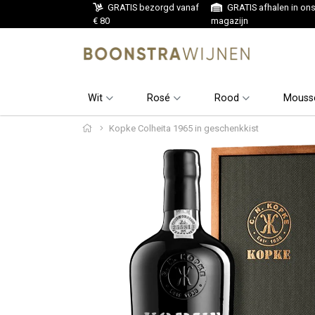
GRATIS bezorgd vanaf
GRATIS afhalen in on
€ 80
magazijn
Wit
Rosé
Rood
Mouss
Kopke Colheita 1965 in geschenkkist