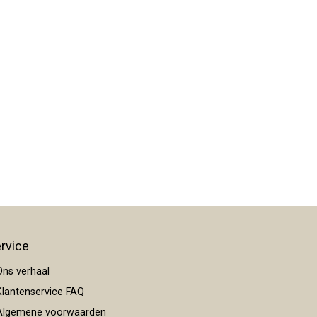
rvice
ns verhaal
lantenservice FAQ
lgemene voorwaarden