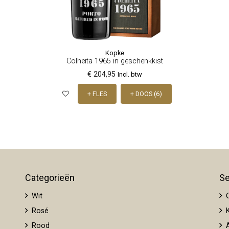
Kopke
Colheita 1965 in geschenkkist
€ 204,95
Incl. btw
+ FLES
+ DOOS (6)
Categorieën
Se
Wit
O
Rosé
K
Rood
A