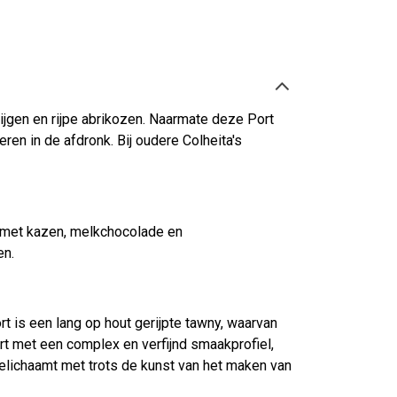
jgen en rijpe abrikozen. Naarmate deze Port
en in de afdronk. Bij oudere Colheita's
ie met kazen, melkchocolade en
en.
rt is een lang op hout gerijpte tawny, waarvan
port met een complex en verfijnd smaakprofiel,
belichaamt met trots de kunst van het maken van