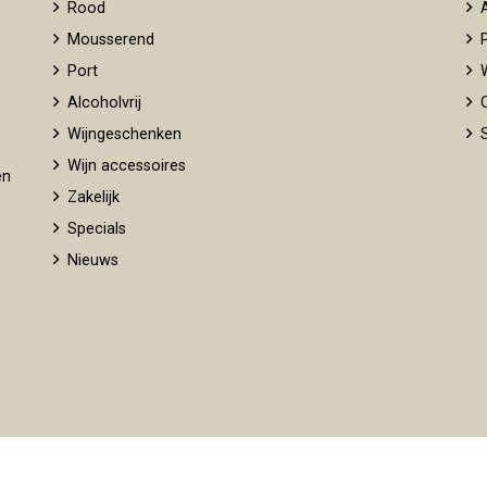
Rood
A
Mousserend
P
Port
W
Alcoholvrij
O
Wijngeschenken
S
Wijn accessoires
en
Zakelijk
Specials
Nieuws