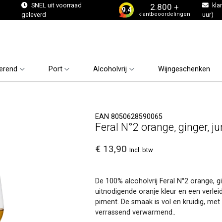
s
SNEL uit voorraad
kla
2.800 +
9.4
klantbeoordelingen
geleverd
uur)
erend
Port
Alcoholvrij
Wijngeschenken
EAN 8050628590065
Feral N°2 orange, ginger, ju
€ 13,90
Incl. btw
De 100% alcoholvrij Feral N°2 orange, gi
uitnodigende oranje kleur en een verlei
piment. De smaak is vol en kruidig, m
verrassend verwarmend..