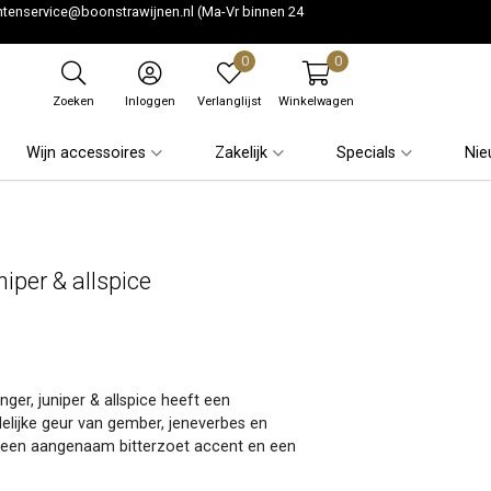
ntenservice@boonstrawijnen.nl
(Ma-Vr binnen 24
0
0
Zoeken
Inloggen
Verlanglijst
Winkelwagen
Wijn accessoires
Zakelijk
Specials
Nie
niper & allspice
nger, juniper & allspice heeft een
delijke geur van gember, jeneverbes en
et een aangenaam bitterzoet accent en een