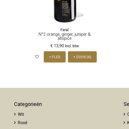
Feral
N°2 orange, ginger, juniper &
allspice
€ 13,90
Incl. btw
+ FLES
+ DOOS (6)
Categorieën
Se
Wit
O
Rosé
K