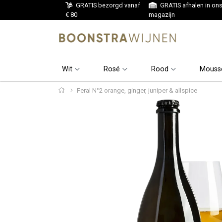
GRATIS bezorgd vanaf
GRATIS afhalen in on
€ 80
magazijn
Wit
Rosé
Rood
Mouss
Feral N°2 orange, ginger, juniper & allspice