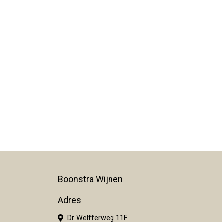
Boonstra Wijnen
Adres
Dr Welfferweg 11F