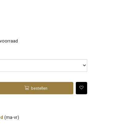
 voorraad
bestellen
rd
(ma-vr)