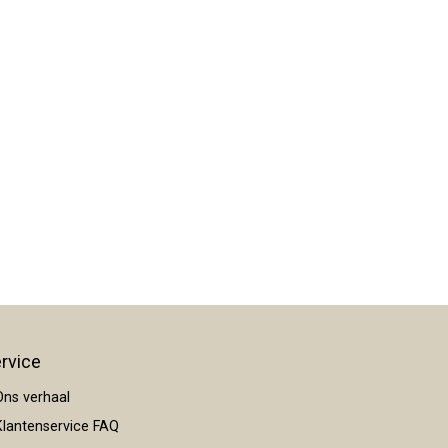
rvice
ns verhaal
lantenservice FAQ