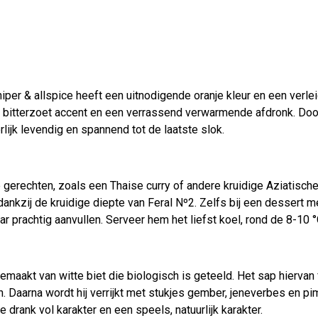
uniper & allspice heeft een uitnodigende oranje kleur en een verl
 bitterzoet accent en een verrassend verwarmende afdronk. Do
rlijk levendig en spannend tot de laatste slok.
ige gerechten, zoals een Thaise curry of andere kruidige Aziatisc
kzij de kruidige diepte van Feral Nº2. Zelfs bij een dessert me
ar prachtig aanvullen. Serveer hem het liefst koel, rond de 8-10
emaakt van witte biet die biologisch is geteeld. Het sap hierva
. Daarna wordt hij verrijkt met stukjes gember, jeneverbes en pi
drank vol karakter en een speels, natuurlijk karakter.