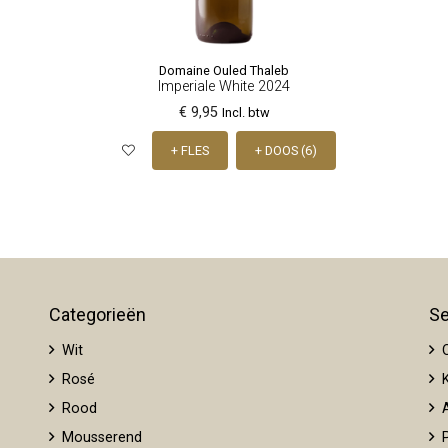
Domaine Ouled Thaleb
Imperiale White 2024
€ 9,95
Incl. btw
+ FLES
+ DOOS (6)
Categorieën
Se
Wit
O
Rosé
K
Rood
A
Mousserend
P