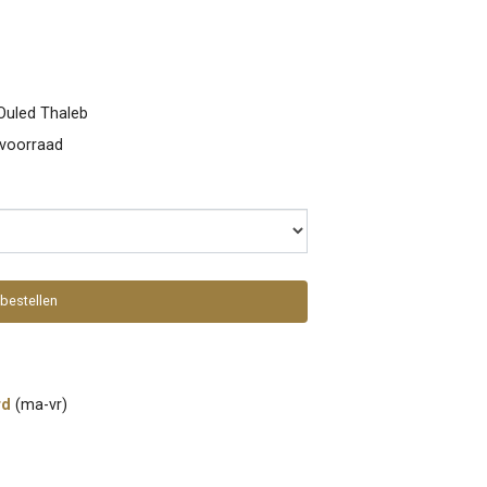
uled Thaleb
 voorraad
bestellen
rd
(ma-vr)