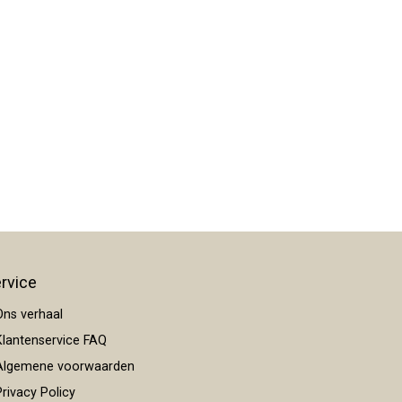
rvice
ns verhaal
lantenservice FAQ
lgemene voorwaarden
rivacy Policy