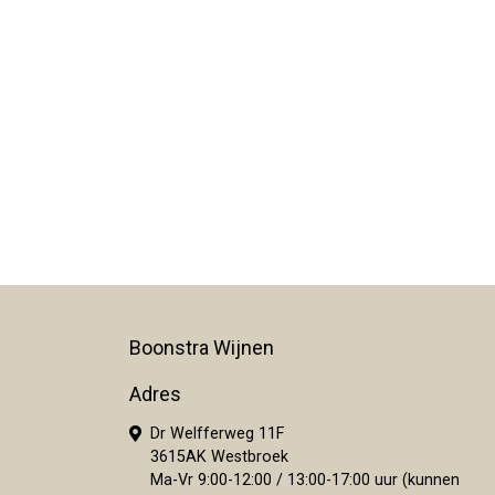
Boonstra Wijnen
Adres
Dr Welfferweg 11F
3615AK Westbroek
Ma-Vr 9:00-12:00 / 13:00-17:00 uur (kunnen