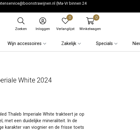
ntenservice@boonstrawijnen.nl
(Ma-Vr binnen 24
0
0
Zoeken
Inloggen
Verlanglijst
Winkelwagen
Wijn accessoires
Zakelijk
Specials
Nie
eriale White 2024
led Thaleb Imperiale White trakteert je op
, met een duidelijke mineraliteit. In de
ge karakter van viognier en de frisse toets