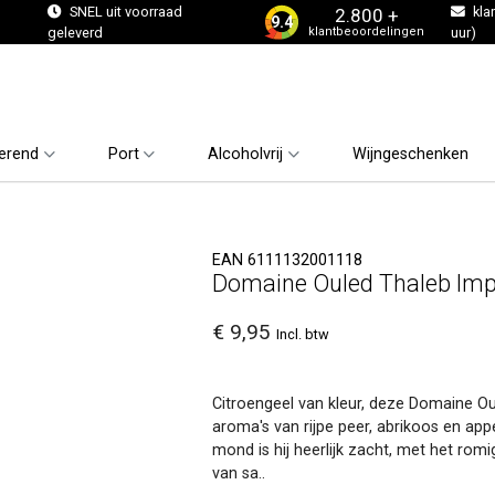
s
SNEL uit voorraad
kla
2.800 +
9.4
klantbeoordelingen
geleverd
uur)
erend
Port
Alcoholvrij
Wijngeschenken
EAN 6111132001118
Domaine Ouled Thaleb Imp
€ 9,95
Incl. btw
Citroengeel van kleur, deze Domaine Ou
aroma's van rijpe peer, abrikoos en appel
mond is hij heerlijk zacht, met het romi
van sa..