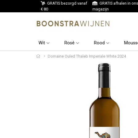
GRATIS bezorgd vanaf
GRATIS afhalen in on
€ 80
magazijn
Wit
Rosé
Rood
Mouss
Domaine Ouled Thaleb Imperiale White 2024