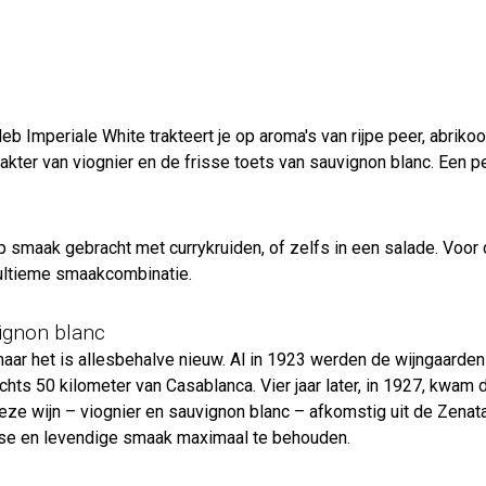
 Imperiale White trakteert je op aroma's van rijpe peer, abrikoos
arakter van viognier en de frisse toets van sauvignon blanc. Een 
smaak gebracht met currykruiden, of zelfs in een salade. Voor 
 ultieme smaakcombinatie.
ignon blanc
 maar het is allesbehalve nieuw. Al in 1923 werden de wijngaard
ts 50 kilometer van Casablanca. Vier jaar later, in 1927, kwam 
ze wijn – viognier en sauvignon blanc – afkomstig uit de Zenata a
sse en levendige smaak maximaal te behouden.