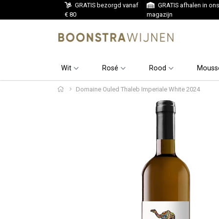
GRATIS bezorgd vanaf
GRATIS afhalen in on
€ 80
magazijn
Wit
Rosé
Rood
Mouss
Domaine Ouled Thaleb Imperiale White 2024