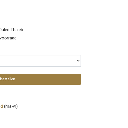
uled Thaleb
 voorraad
bestellen
rd
(ma-vr)