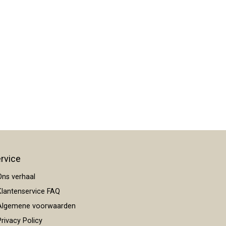
rvice
ns verhaal
lantenservice FAQ
lgemene voorwaarden
rivacy Policy