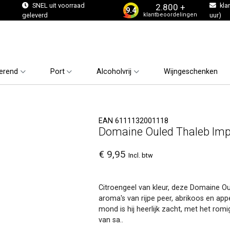
s
SNEL uit voorraad
kla
2.800 +
9.4
klantbeoordelingen
geleverd
uur)
erend
Port
Alcoholvrij
Wijngeschenken
EAN 6111132001118
Domaine Ouled Thaleb Imp
€ 9,95
Incl. btw
Citroengeel van kleur, deze Domaine Ou
aroma's van rijpe peer, abrikoos en appel
mond is hij heerlijk zacht, met het romi
van sa..