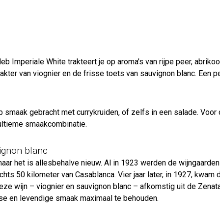
 Imperiale White trakteert je op aroma's van rijpe peer, abrikoos
arakter van viognier en de frisse toets van sauvignon blanc. Een 
smaak gebracht met currykruiden, of zelfs in een salade. Voor 
 ultieme smaakcombinatie.
ignon blanc
 maar het is allesbehalve nieuw. Al in 1923 werden de wijngaard
ts 50 kilometer van Casablanca. Vier jaar later, in 1927, kwam 
ze wijn – viognier en sauvignon blanc – afkomstig uit de Zenata a
sse en levendige smaak maximaal te behouden.