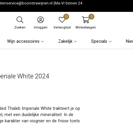
ntenservice@boonstrawijnen.nl
(Ma-Vr binnen 24
0
0
Zoeken
Inloggen
Verlanglijst
Winkelwagen
Wijn accessoires
Zakelijk
Specials
Nie
eriale White 2024
led Thaleb Imperiale White trakteert je op
, met een duidelijke mineraliteit. In de
ge karakter van viognier en de frisse toets