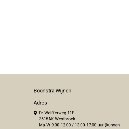
Boonstra Wijnen
Adres
Dr Welfferweg 11F
3615AK Westbroek
Ma-Vr 9:00-12:00 / 13:00-17:00 uur (kunnen