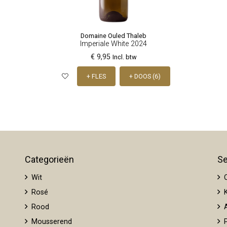
Domaine Ouled Thaleb
Imperiale White 2024
€ 9,95
Incl. btw
+ FLES
+ DOOS (6)
Categorieën
Se
Wit
O
Rosé
K
Rood
A
Mousserend
P