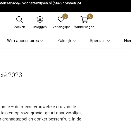
ntenservice@boonstrawijnen.nl
(Ma-Vr binnen 24
0
0
Zoeken
Inloggen
Verlanglijst
Winkelwagen
Wijn accessoires
Zakelijk
Specials
Nie
cié 2023
gantie – de meest vrouwelijke cru van de
stokken op roze graniet geurt naar viooltjes,
an granaatappel en donker bessenfruit. In de