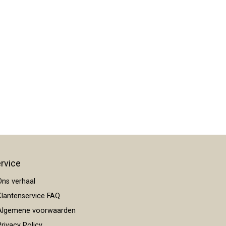
rvice
ns verhaal
lantenservice FAQ
lgemene voorwaarden
rivacy Policy