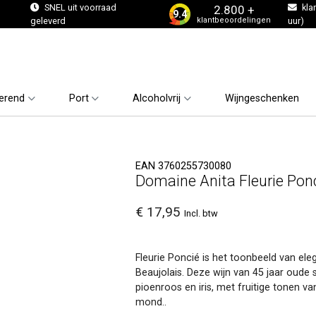
s
SNEL uit voorraad
kla
2.800 +
9.4
klantbeoordelingen
geleverd
uur)
erend
Port
Alcoholvrij
Wijngeschenken
EAN 3760255730080
Domaine Anita Fleurie Pon
€ 17,95
Incl. btw
Fleurie Poncié is het toonbeeld van ele
Beaujolais. Deze wijn van 45 jaar oude 
pioenroos en iris, met fruitige tonen v
mond..