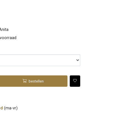
Anita
 voorraad
bestellen
rd
(ma-vr)