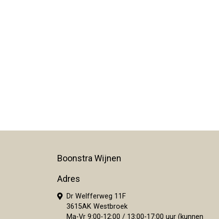
Boonstra Wijnen
Adres
Dr Welfferweg 11F
3615AK Westbroek
Ma-Vr 9:00-12:00 / 13:00-17:00 uur (kunnen