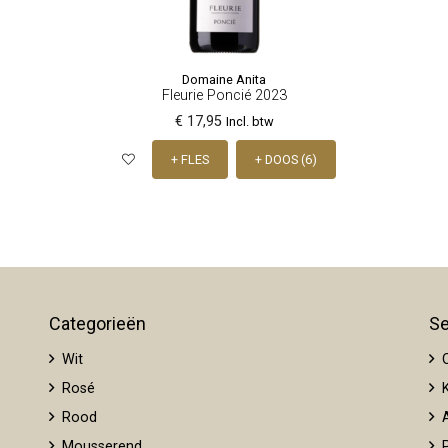
Domaine Anita
Fleurie Poncié 2023
€ 17,95
Incl. btw
+ FLES
+ DOOS (6)
Categorieën
Se
Wit
O
Rosé
K
Rood
A
Mousserend
P