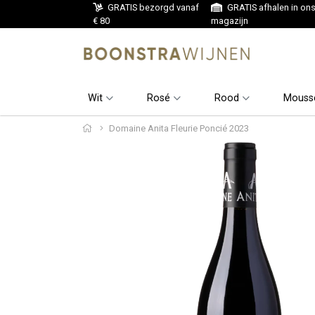
GRATIS bezorgd vanaf
GRATIS afhalen in on
€ 80
magazijn
Wit
Rosé
Rood
Mouss
Domaine Anita Fleurie Poncié 2023