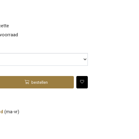
ette
 voorraad
bestellen
rd
(ma-vr)