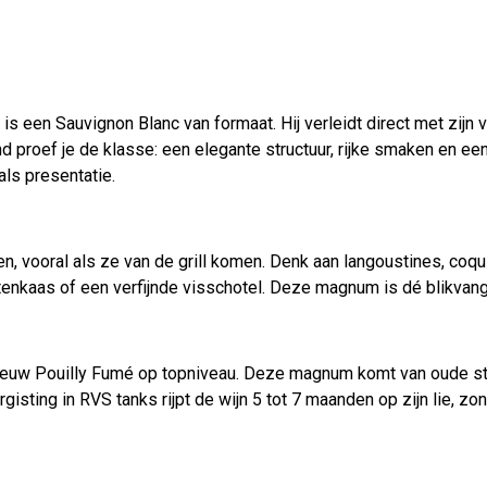
een Sauvignon Blanc van formaat. Hij verleidt direct met zijn ve
 proef je de klasse: een elegante structuur, rijke smaken en een 
als presentatie.
en, vooral als ze van de grill komen. Denk aan langoustines, coq
tenkaas of een verfijnde visschotel. Deze magnum is dé blikvange
 eeuw Pouilly Fumé op topniveau. Deze magnum komt van oude st
sting in RVS tanks rijpt de wijn 5 tot 7 maanden op zijn lie, zon