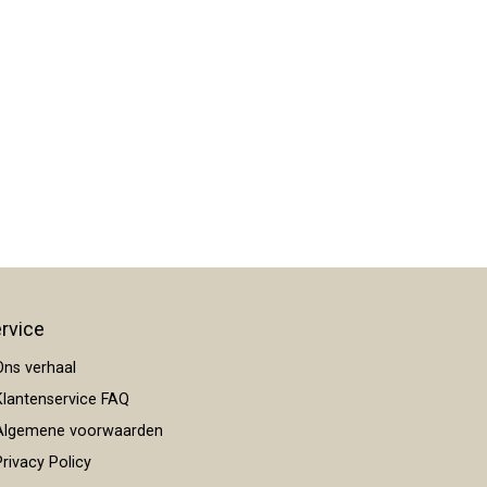
rvice
ns verhaal
lantenservice FAQ
lgemene voorwaarden
rivacy Policy