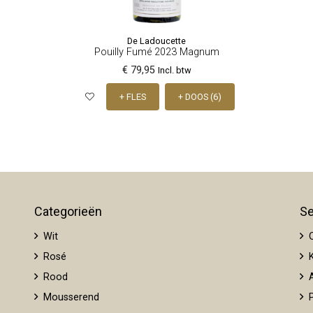
De Ladoucette
Pouilly Fumé 2023 Magnum
€ 79,95
Incl. btw
+ FLES
+ DOOS (6)
Categorieën
Se
Wit
O
Rosé
K
Rood
A
Mousserend
P