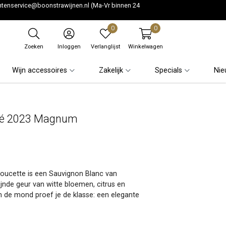
ntenservice@boonstrawijnen.nl
(Ma-Vr binnen 24
0
0
Zoeken
Inloggen
Verlanglijst
Winkelwagen
Wijn accessoires
Zakelijk
Specials
Nie
umé 2023 Magnum
ucette is een Sauvignon Blanc van
fijnde geur van witte bloemen, citrus en
In de mond proef je de klasse: een elegante