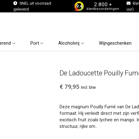
s
SNEL uit voorraad
kla
2.800 +
9.4
klantbeoordelingen
geleverd
uur)
erend
Port
Alcoholvrij
Wijngeschenken
De Ladoucette Pouilly F
€ 79,95
Incl. btw
Deze magnum Pouilly Fumé van De Lado
formaat. Hij verleidt direct met zijn ver
exotisch fruit zoals lychee en mango. 
structuur, rijke sm..