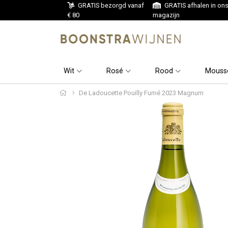
GRATIS bezorgd vanaf
GRATIS afhalen in on
€ 80
magazijn
Wit
Rosé
Rood
Mouss
De Ladoucette Pouilly Fumé 2023 Magnum