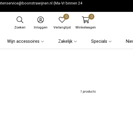
ntenservice@boonstrawijnen.nl
(Ma-Vr binnen 24
0
0
Zoeken
Inloggen
Verlanglijst
Winkelwagen
Wijn accessoires
Zakelijk
Specials
Nie
1 products