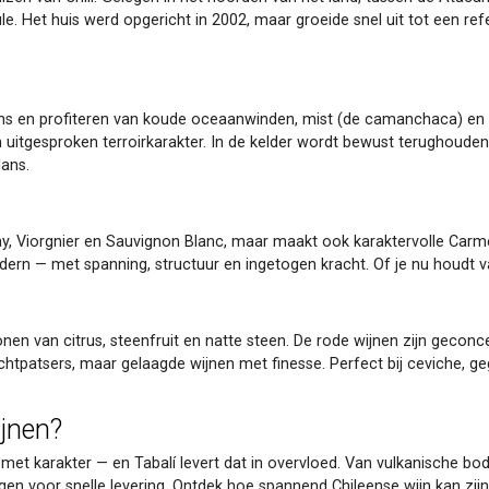
aule. Het huis werd opgericht in 2002, maar groeide snel uit tot een re
ems en profiteren van koude oceaanwinden, mist (de camanchaca) en 
en uitgesproken terroirkarakter. In de kelder wordt bewust terughoudend
lans.
nnay, Viorgnier en Sauvignon Blanc, maar maakt ook karaktervolle Ca
modern — met spanning, structuur en ingetogen kracht. Of je nu houdt v
 tonen van citrus, steenfruit en natte steen. De rode wijnen zijn geco
krachtpatsers, maar gelaagde wijnen met finesse. Perfect bij ceviche, 
jnen?
n met karakter — en Tabalí levert dat in overvloed. Van vulkanische bo
 voor snelle levering. Ontdek hoe spannend Chileense wijn kan zijn —