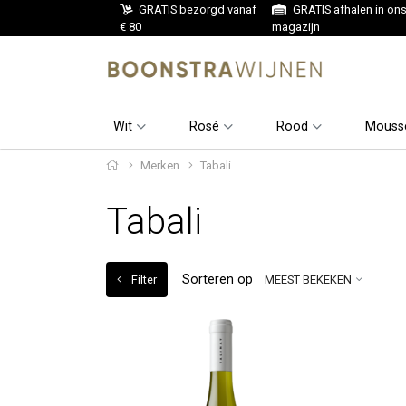
GRATIS bezorgd vanaf
GRATIS afhalen in on
€ 80
magazijn
Wit
Rosé
Rood
Mouss
Merken
Tabali
Tabali
Sorteren op
Filter
MEEST BEKEKEN