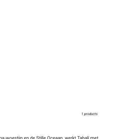
1 products
ma-woestijn en de Stille Oceaan, werkt Tabalí met