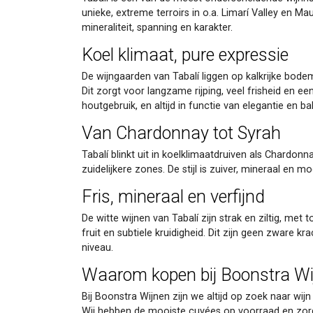
unieke, extreme terroirs in o.a. Limarí Valley en M
mineraliteit, spanning en karakter.
Koel klimaat, pure expressie
De wijngaarden van Tabalí liggen op kalkrijke bod
Dit zorgt voor langzame rijping, veel frisheid en e
houtgebruik, en altijd in functie van elegantie en ba
Van Chardonnay tot Syrah
Tabalí blinkt uit in koelklimaatdruiven als Chardo
zuidelijkere zones. De stijl is zuiver, mineraal en 
Fris, mineraal en verfijnd
De witte wijnen van Tabalí zijn strak en ziltig, met
fruit en subtiele kruidigheid. Dit zijn geen zware 
niveau.
Waarom kopen bij Boonstra Wi
Bij Boonstra Wijnen zijn we altijd op zoek naar wij
Wij hebben de mooiste cuvées op voorraad en zorgen