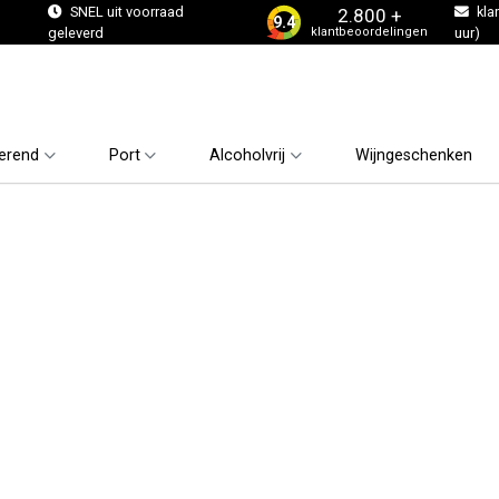
s
SNEL uit voorraad
kla
2.800 +
9.4
klantbeoordelingen
geleverd
uur)
erend
Port
Alcoholvrij
Wijngeschenken