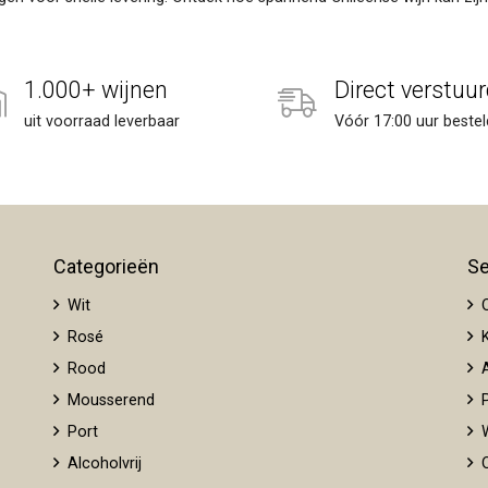
1.000+ wijnen
Direct verstuur
uit voorraad leverbaar
Vóór 17:00 uur bestel
Categorieën
Se
Wit
O
Rosé
K
Rood
A
Mousserend
P
Port
W
Alcoholvrij
O