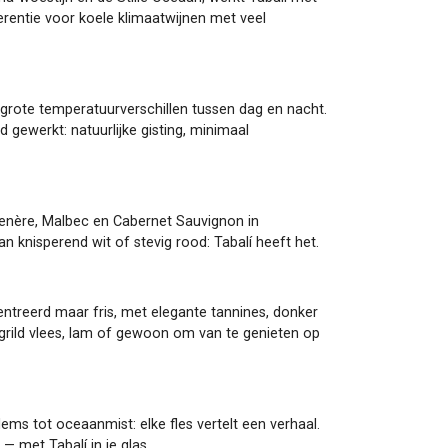
ferentie voor koele klimaatwijnen met veel
grote temperatuurverschillen tussen dag en nacht.
 gewerkt: natuurlijke gisting, minimaal
rmenère, Malbec en Cabernet Sauvignon in
an knisperend wit of stevig rood: Tabalí heeft het.
ncentreerd maar fris, met elegante tannines, donker
gegrild vlees, lam of gewoon om van te genieten op
dems tot oceaanmist: elke fles vertelt een verhaal.
 met Tabalí in je glas.