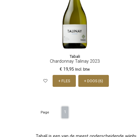
Tabali
Chardonnay Talinay 2023
€ 19,95
Incl. btw
+ FLES
+ DOOS (6)
1
Page
Tabalí is een van de meest onderscheidende wijnhui