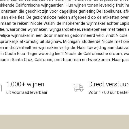
ekkende Californische wijngaarden. Hun wijnen tonen levendig fruit,
 ontstaan die geschikt zijn voor dagelijkse genieting.De labelkunst, 
aan elke fles. De gezichtsloze helden afgebeeld op de etiketten over
aan te reiken. Nicole Walsh, de inspirerende wijnmaker achter Lapis 
uctie, waaronder wijnmaken, wijngaardbeheer, relatiebeheer met telers 
lijke wijnmaker in een door mannen gedomineerd veld, vindt Nicole kr
pronkelijk afkomstig uit Saginaw, Michigan, studeerde Nicole met onde
en in druiventeelt en wijnmaken verfijnde. Haar toewijding aan duurza
in Costa Rica. Tegenwoordig leeft Nicole de Californische droom, waa
 in Santa Cruz, Californië, met haar man en twee zonen. Haar passie 
1.000+ wijnen
Direct verstuur
uit voorraad leverbaar
Vóór 17:00 uur bestel