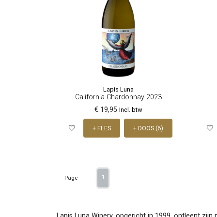
Lapis Luna
California Chardonnay 2023
€ 19,95
Incl. btw
+ FLES
+ DOOS (6)
1
Page
Lapis Luna Winery, opgericht in 1999, ontleent zi