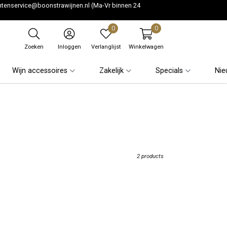
ntenservice@boonstrawijnen.nl
(Ma-Vr binnen 24
0
0
Zoeken
Inloggen
Verlanglijst
Winkelwagen
Wijn accessoires
Zakelijk
Specials
Nie
2 products