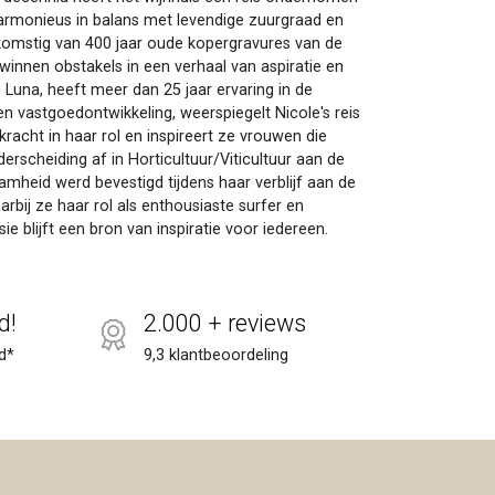
 harmonieus in balans met levendige zuurgraad en
afkomstig van 400 jaar oude kopergravures van de
winnen obstakels in een verhaal van aspiratie en
Luna, heeft meer dan 25 jaar ervaring in de
en vastgoedontwikkeling, weerspiegelt Nicole's reis
acht in haar rol en inspireert ze vrouwen die
rscheiding af in Horticultuur/Viticultuur aan de
amheid werd bevestigd tijdens haar verblijf aan de
rbij ze haar rol als enthousiaste surfer en
blijft een bron van inspiratie voor iedereen.
d!
2.000 + reviews
d*
9,3 klantbeoordeling