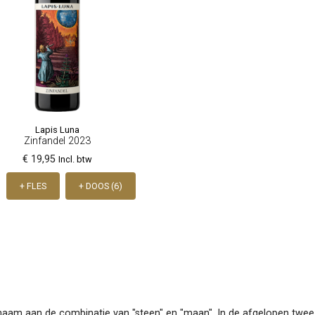
Lapis Luna
Zinfandel 2023
€ 19,95
Incl. btw
+ FLES
+ DOOS (6)
jn naam aan de combinatie van "steen" en "maan". In de afgelopen twe