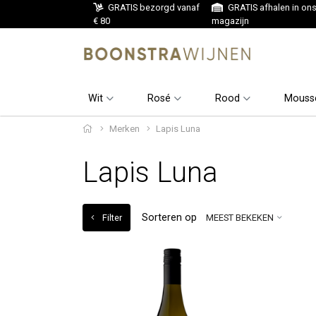
GRATIS bezorgd vanaf
GRATIS afhalen in on
€ 80
magazijn
Wit
Rosé
Rood
Mouss
Merken
Lapis Luna
Lapis Luna
Sorteren op
Filter
MEEST BEKEKEN