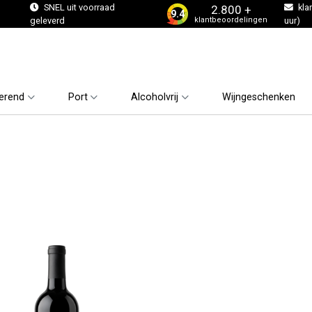
s
SNEL uit voorraad
kla
2.800 +
9.4
klantbeoordelingen
geleverd
uur)
erend
Port
Alcoholvrij
Wijngeschenken