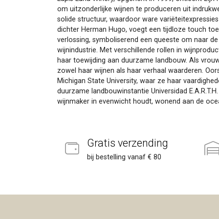
om uitzonderlijke wijnen te produceren uit indrukw
solide structuur, waardoor ware variëteitexpressies
dichter Herman Hugo, voegt een tijdloze touch toe 
verlossing, symboliserend een queeste om naar de m
wijnindustrie. Met verschillende rollen in wijnprod
haar toewijding aan duurzame landbouw. Als vrouwe
zowel haar wijnen als haar verhaal waarderen. Oors
Michigan State University, waar ze haar vaardighed
duurzame landbouwinstantie Universidad E.A.R.T.H. 
wijnmaker in evenwicht houdt, wonend aan de oceaan
Gratis verzending
bij bestelling vanaf € 80