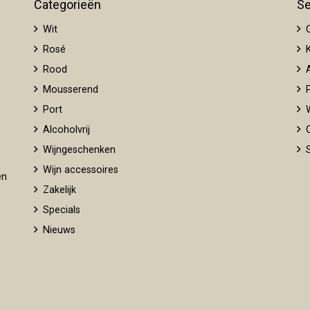
Categorieën
Se
Wit
O
Rosé
K
Rood
A
Mousserend
P
Port
W
Alcoholvrij
O
Wijngeschenken
S
Wijn accessoires
en
Zakelijk
Specials
Nieuws