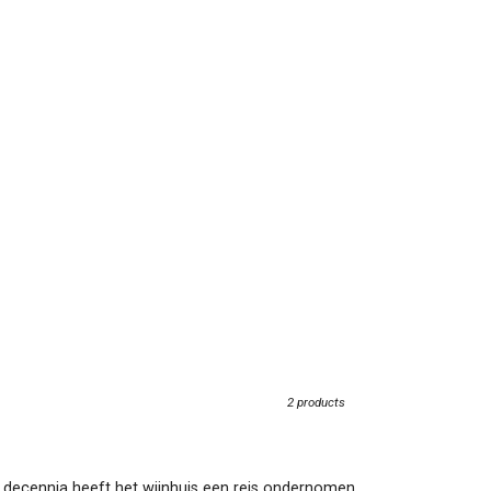
2 products
e decennia heeft het wijnhuis een reis ondernomen