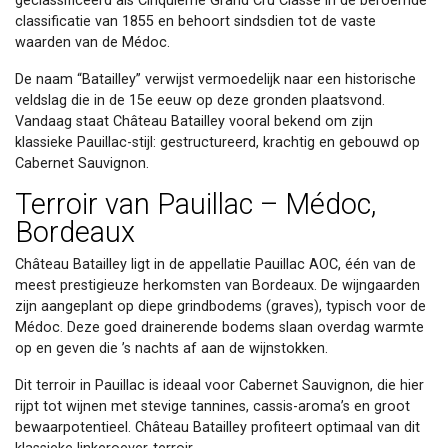
geclassificeerd als Cinquième Grand Cru Classé in de beroemde
classificatie van 1855 en behoort sindsdien tot de vaste
waarden van de Médoc.
De naam “Batailley” verwijst vermoedelijk naar een historische
veldslag die in de 15e eeuw op deze gronden plaatsvond.
Vandaag staat Château Batailley vooral bekend om zijn
klassieke Pauillac-stijl: gestructureerd, krachtig en gebouwd op
Cabernet Sauvignon.
Terroir van Pauillac – Médoc,
Bordeaux
Château Batailley ligt in de appellatie Pauillac AOC, één van de
meest prestigieuze herkomsten van Bordeaux. De wijngaarden
zijn aangeplant op diepe grindbodems (graves), typisch voor de
Médoc. Deze goed drainerende bodems slaan overdag warmte
op en geven die ’s nachts af aan de wijnstokken.
Dit terroir in Pauillac is ideaal voor Cabernet Sauvignon, die hier
rijpt tot wijnen met stevige tannines, cassis-aroma’s en groot
bewaarpotentieel. Château Batailley profiteert optimaal van dit