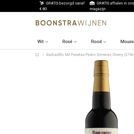
GRATIS bezorgd vanaf
GRATIS afhalen in on
€ 80
magazijn
Wit
Rosé
Rood
Mouss
Barbadillo Mil Pesetas Pedro Ximenez Sherry (375ml