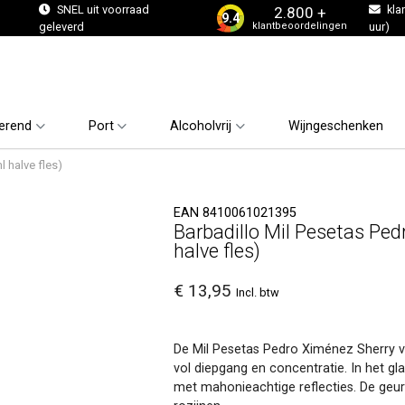
s
SNEL uit voorraad
kla
2.800 +
9.4
klantbeoordelingen
geleverd
uur)
erend
Port
Alcoholvrij
Wijngeschenken
 halve fles)
EAN 8410061021395
Barbadillo Mil Pesetas Pe
halve fles)
€ 13,95
Incl. btw
De Mil Pesetas Pedro Ximénez Sherry va
vol diepgang en concentratie. In het gla
met mahonieachtige reflecties. De geur 