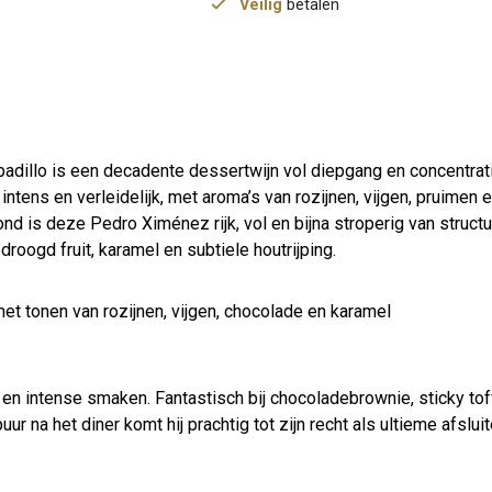
Veilig
betalen
illo is een decadente dessertwijn vol diepgang en concentratie.
 intens en verleidelijk, met aroma’s van rozijnen, vijgen, pruime
d is deze Pedro Ximénez rijk, vol en bijna stroperig van structuu
roogd fruit, karamel en subtiele houtrijping.
met tonen van rozijnen, vijgen, chocolade en karamel
n intense smaken. Fantastisch bij chocoladebrownie, sticky toffe
r na het diner komt hij prachtig tot zijn recht als ultieme afslui