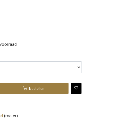
 voorraad
bestellen
rd
(ma-vr)