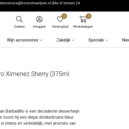
ntenservice@boonstrawijnen.nl
(Ma-Vr binnen 24
0
0
Zoeken
Inloggen
Verlanglijst
Winkelwagen
Wijn accessoires
Zakelijk
Specials
Nie
dro Ximenez Sherry (375ml
n Barbadillo is een decadente dessertwijn
s toont hij een diepe donkerbruine kleur
is intens en verleidelijk, met aroma’s van