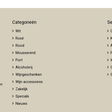
Categorieën
Se
Wit
O
Rosé
K
Rood
A
Mousserend
P
Port
W
Alcoholvrij
O
Wijngeschenken
S
Wijn accessoires
en
Zakelijk
Specials
Nieuws