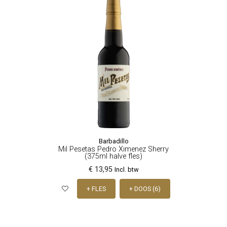
Barbadillo
Mil Pesetas Pedro Ximenez Sherry
(375ml halve fles)
€ 13,95
Incl. btw
+ FLES
+ DOOS (6)