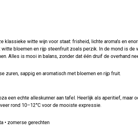
 klassieke witte wijn voor staat: frisheid, lichte aroma's en eno
t witte bloemen en rijp steenfruit zoals perzik. In de mond is de
 tonen. Alles is mooi in balans, zonder dat één druif de overhand ne
se zuren, sappig en aromatisch met bloemen en rijp fruit.
za een echte alleskunner aan tafel. Heerlijk als aperitief, maar oo
rveer rond 10–12°C voor de mooiste expressie.
pasta • zomerse gerechten