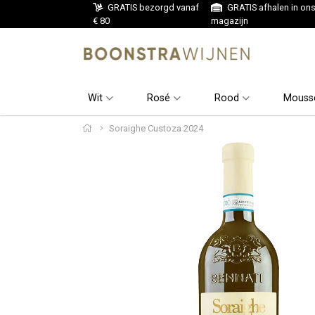
GRATIS bezorgd vanaf
GRATIS afhalen in on
€ 80
magazijn
Wit
Rosé
Rood
Mouss
Soraighe Custoza 2024