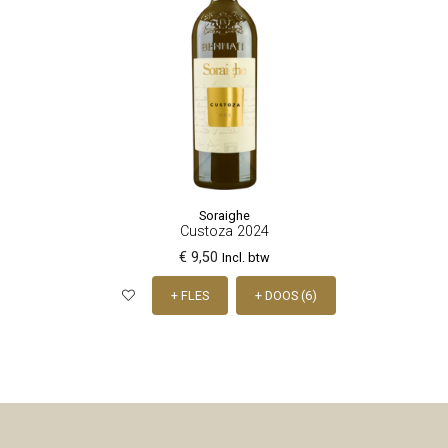
Soraighe
Custoza 2024
€ 9,50
Incl. btw
+ FLES
+ DOOS (6)