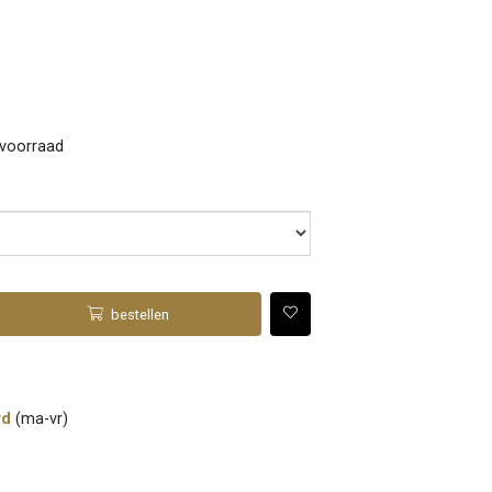
 voorraad
bestellen
rd
(ma-vr)