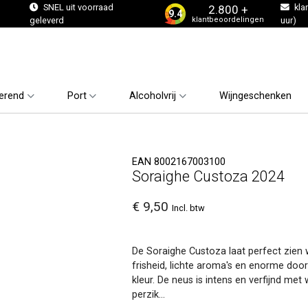
s
SNEL uit voorraad
kla
2.800 +
9.4
klantbeoordelingen
geleverd
uur)
erend
Port
Alcoholvrij
Wijngeschenken
EAN 8002167003100
Soraighe Custoza 2024
€ 9,50
Incl. btw
De Soraighe Custoza laat perfect zien w
frisheid, lichte aroma's en enorme door
kleur. De neus is intens en verfijnd met 
perzik...