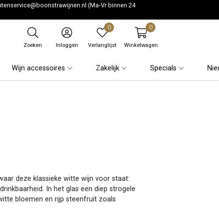
ntenservice@boonstrawijnen.nl
(Ma-Vr binnen 24
0
0
Zoeken
Inloggen
Verlanglijst
Winkelwagen
Wijn accessoires
Zakelijk
Specials
Nie
aar deze klassieke witte wijn voor staat:
drinkbaarheid. In het glas een diep strogele
witte bloemen en rijp steenfruit zoals