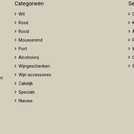
Categorieën
Se
Wit
O
Rosé
K
Rood
A
Mousserend
P
Port
W
Alcoholvrij
O
Wijngeschenken
S
Wijn accessoires
en
Zakelijk
Specials
Nieuws