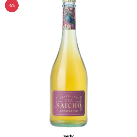
-5%
Saicho