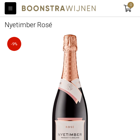
0
Nyetimber Rosé
-9%