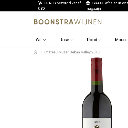
GRATIS bezorgd vanaf
GRATIS afhalen in on
€ 80
magazijn
Wit
Rosé
Rood
Mouss
Chateau Musar Bekaa Valley 2010