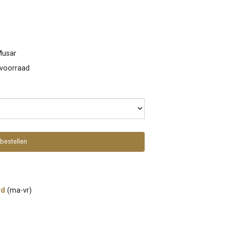
Musar
 voorraad
bestellen
rd
(ma-vr)