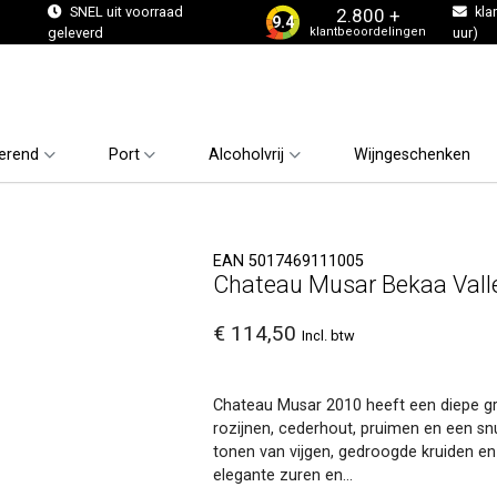
s
SNEL uit voorraad
kla
2.800 +
9.4
klantbeoordelingen
geleverd
uur)
erend
Port
Alcoholvrij
Wijngeschenken
EAN 5017469111005
Chateau Musar Bekaa Vall
€ 114,50
Incl. btw
Chateau Musar 2010 heeft een diepe gra
rozijnen, cederhout, pruimen en een sn
tonen van vijgen, gedroogde kruiden en
elegante zuren en...