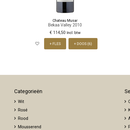
Chateau Musar
Bekaa Valley 2010
€ 114,50
Incl. btw
+ FLES
+ DOOS (6)
Categorieën
Se
Wit
O
Rosé
K
Rood
A
Mousserend
P