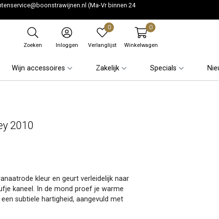
ntenservice@boonstrawijnen.nl
(Ma-Vr binnen 24
0
0
Zoeken
Inloggen
Verlanglijst
Winkelwagen
Wijn accessoires
Zakelijk
Specials
Nie
ey 2010
naatrode kleur en geurt verleidelijk naar
ufje kaneel. In de mond proef je warme
 een subtiele hartigheid, aangevuld met