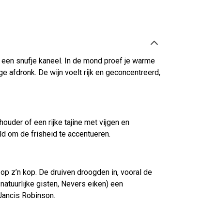
n een snufje kaneel. In de mond proef je warme
e afdronk. De wijn voelt rijk en geconcentreerd,
uder of een rijke tajine met vijgen en
eld om de frisheid te accentueren.
p z’n kop. De druiven droogden in, vooral de
natuurlijke gisten, Nevers eiken) een
 Jancis Robinson.