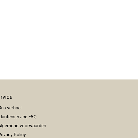
rvice
ns verhaal
lantenservice FAQ
lgemene voorwaarden
rivacy Policy