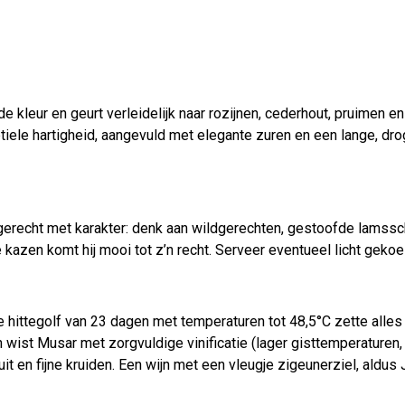
 kleur en geurt verleidelijk naar rozijnen, cederhout, pruimen e
iele hartigheid, aangevuld met elegante zuren en een lange, drog
erecht met karakter: denk aan wildgerechten, gestoofde lamsscho
e kazen komt hij mooi tot z’n recht. Serveer eventueel licht geko
ttegolf van 23 dagen met temperaturen tot 48,5°C zette alles o
ist Musar met zorgvuldige vinificatie (lager gisttemperaturen, 
t en fijne kruiden. Een wijn met een vleugje zigeunerziel, aldus