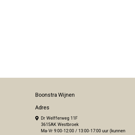
Boonstra Wijnen
Adres
Dr Welfferweg 11F
3615AK Westbroek
Ma-Vr 9:00-12:00 / 13:00-17:00 uur (kunnen