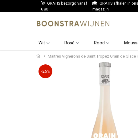
GRATIS bezorgd vanaf
GRATIS afhalen in on
€ 80
magazijn
Wit
Rosé
Rood
Mouss
Maitres Vignerons de Saint Tropez Grain de Glace
-25%