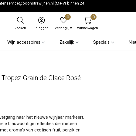
ntenservice@boonstrawijnen.nl
(Ma-Vr binnen 24
0
0
Zoeken
Inloggen
Verlanglijst
Winkelwagen
Wijn accessoires
Zakelijk
Specials
Nie
t Tropez Grain de Glace Rosé
overgang naar het nieuwe wijnjaar markeert.
btiele blauwachtige reflecties die meteen
, met aroma’s van exotisch fruit, perzik en