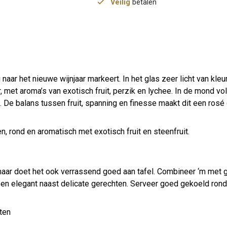
Veilig
betalen
aar het nieuwe wijnjaar markeert. In het glas zeer licht van kleu
r, met aroma’s van exotisch fruit, perzik en lychee. In de mond v
. De balans tussen fruit, spanning en finesse maakt dit een rosé 
en, rond en aromatisch met exotisch fruit en steenfruit.
, maar doet het ook verrassend goed aan tafel. Combineer ‘m met g
trak en elegant naast delicate gerechten. Serveer goed gekoeld rond
hten