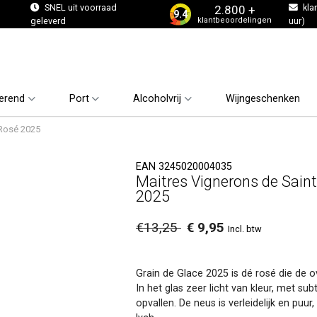
s
SNEL uit voorraad
kla
2.800 +
9.4
klantbeoordelingen
geleverd
uur)
erend
Port
Alcoholvrij
Wijngeschenken
 Rosé 2025
EAN 3245020004035
Maitres Vignerons de Sain
2025
€13,25
€ 9,95
Incl. btw
Grain de Glace 2025 is dé rosé die de 
In het glas zeer licht van kleur, met su
opvallen. De neus is verleidelijk en puur