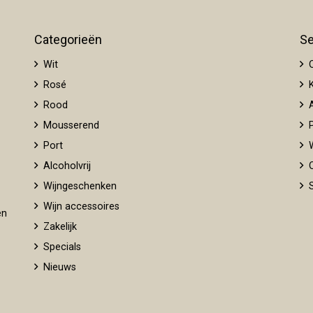
Categorieën
Se
Wit
O
Rosé
K
Rood
A
Mousserend
P
Port
W
Alcoholvrij
O
Wijngeschenken
S
Wijn accessoires
en
Zakelijk
Specials
Nieuws