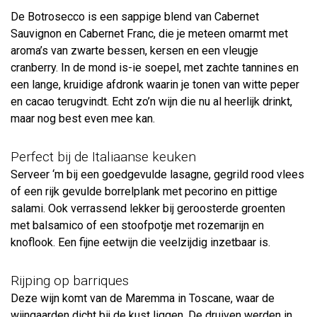
De Botrosecco is een sappige blend van Cabernet
Sauvignon en Cabernet Franc, die je meteen omarmt met
aroma’s van zwarte bessen, kersen en een vleugje
cranberry. In de mond is-ie soepel, met zachte tannines en
een lange, kruidige afdronk waarin je tonen van witte peper
en cacao terugvindt. Echt zo’n wijn die nu al heerlijk drinkt,
maar nog best even mee kan.
Perfect bij de Italiaanse keuken
Serveer ‘m bij een goedgevulde lasagne, gegrild rood vlees
of een rijk gevulde borrelplank met pecorino en pittige
salami. Ook verrassend lekker bij geroosterde groenten
met balsamico of een stoofpotje met rozemarijn en
knoflook. Een fijne eetwijn die veelzijdig inzetbaar is.
Rijping op barriques
Deze wijn komt van de Maremma in Toscane, waar de
wijngaarden dicht bij de kust liggen. De druiven werden in