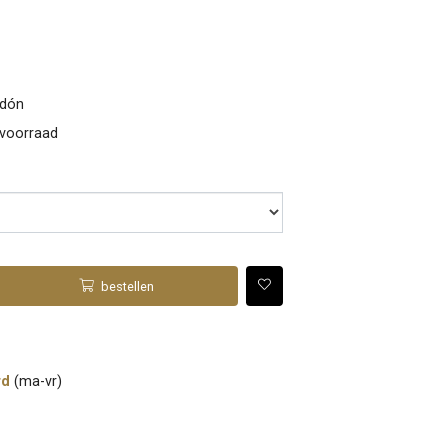
rdón
 voorraad
bestellen
rd
(ma-vr)