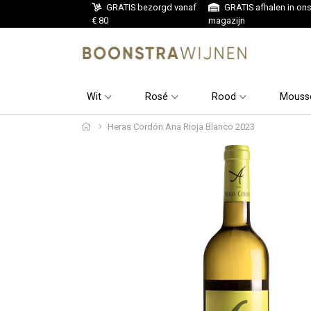
GRATIS bezorgd vanaf
GRATIS afhalen in on
€ 80
magazijn
Wit
Rosé
Rood
Mouss
Heras Cordón Ana Rioja Blanco 2023