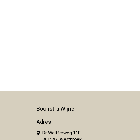
Boonstra Wijnen
Adres
Dr Welfferweg 11F
3615AK Westbroek