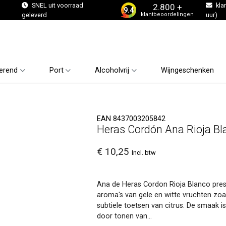
s
SNEL uit voorraad
kla
2.800 +
9.4
klantbeoordelingen
geleverd
uur)
erend
Port
Alcoholvrij
Wijngeschenken
EAN 8437003205842
Heras Cordón Ana Rioja B
€ 10,25
Incl. btw
Ana de Heras Cordon Rioja Blanco pres
aroma's van gele en witte vruchten zoa
subtiele toetsen van citrus. De smaak 
door tonen van...