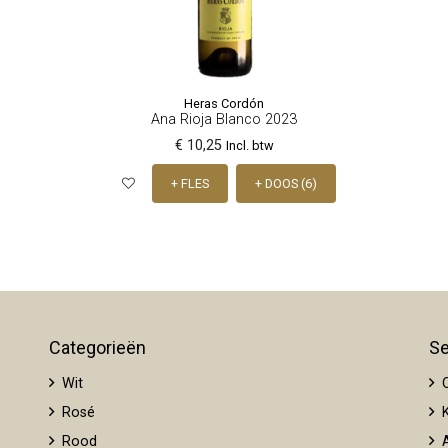
Heras Cordón
Ana Rioja Blanco 2023
€ 10,25
Incl. btw
+ FLES
+ DOOS (6)
Categorieën
Se
Wit
O
Rosé
K
Rood
A