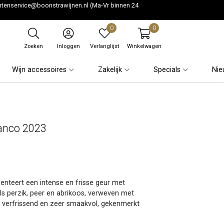
ntenservice@boonstrawijnen.nl
(Ma-Vr binnen 24
0
0
Zoeken
Inloggen
Verlanglijst
Winkelwagen
Wijn accessoires
Zakelijk
Specials
Nie
lanco 2023
enteert een intense en frisse geur met
ls perzik, peer en abrikoos, verweven met
is verfrissend en zeer smaakvol, gekenmerkt