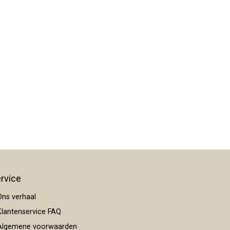
rvice
ns verhaal
lantenservice FAQ
lgemene voorwaarden