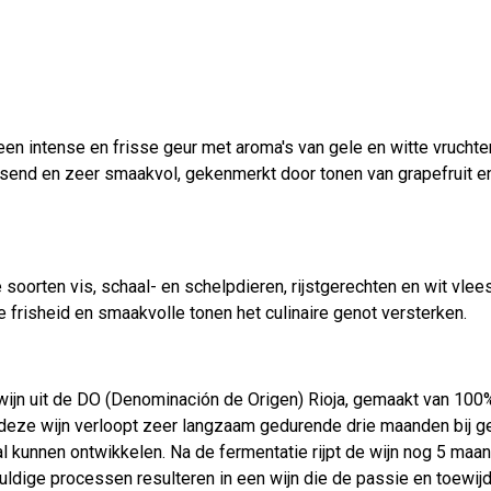
en intense en frisse geur met aroma's van gele en witte vruchte
issend en zeer smaakvol, gekenmerkt door tonen van grapefruit e
soorten vis, schaal- en schelpdieren, rijstgerechten en wit vlees
e frisheid en smaakvolle tonen het culinaire genot versterken.
wijn uit de DO (Denominación de Origen) Rioja, gemaakt van 100%
n deze wijn verloopt zeer langzaam gedurende drie maanden bij 
l kunnen ontwikkelen. Na de fermentatie rijpt de wijn nog 5 maan
vuldige processen resulteren in een wijn die de passie en toewi