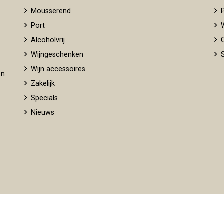
Mousserend
P
Port
W
Alcoholvrij
O
Wijngeschenken
S
Wijn accessoires
en
Zakelijk
Specials
Nieuws