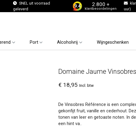
s
SNEL uit voorraad
kla
2.800 +
9.4
klantbeoordelingen
geleverd
uur)
erend
Port
Alcoholvrij
Wijngeschenken
Domaine Jaume Vinsobres
€ 18,95
Incl. btw
De Vinsobres Référence is een complexe 
gekonfijt fruit, vanille en cederhout.
tonen van leer en getoaste noten. In d
een hint va..