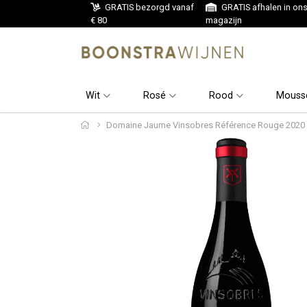
GRATIS bezorgd vanaf
GRATIS afhalen in on
€ 80
magazijn
Wit
Rosé
Rood
Mouss
Domaine Jaume Vinsobres Référence Rouge 2020