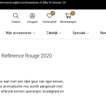
ntenservice@boonstrawijnen.nl
(Ma-Vr binnen 24
0
0
Zoeken
Inloggen
Verlanglijst
Winkelwagen
Wijn accessoires
Zakelijk
Specials
Nie
 Référence Rouge 2020
wijn met een rijke geur van rijpe kersen,
 Deze aromatische mix wordt aangevuld met
e afdronk komen specerijen, kruidigheid en