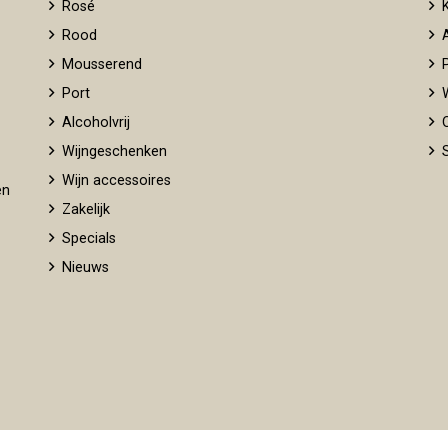
Rosé
K
Rood
A
Mousserend
P
Port
W
Alcoholvrij
O
Wijngeschenken
S
Wijn accessoires
en
Zakelijk
Specials
Nieuws