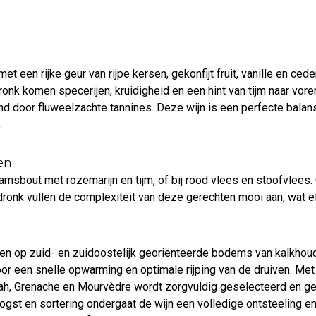
 een rijke geur van rijpe kersen, gekonfijt fruit, vanille en c
onk komen specerijen, kruidigheid en een hint van tijm naar voren
d door fluweelzachte tannines. Deze wijn is een perfecte balans
.
en
amsbout met rozemarijn en tijm, of bij rood vlees en stoofvlees.
fdronk vullen de complexiteit van deze gerechten mooi aan, wat elk
egen op zuid- en zuidoostelijk georiënteerde bodems van kalkho
r een snelle opwarming en optimale rijping van de druiven. Met e
ah, Grenache en Mourvèdre wordt zorgvuldig geselecteerd en ge
gst en sortering ondergaat de wijn een volledige ontsteeling en