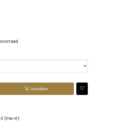
 voorraad
bestellen
rd
(ma-vr)