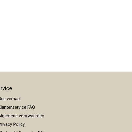
rvice
ns verhaal
lantenservice FAQ
lgemene voorwaarden
rivacy Policy