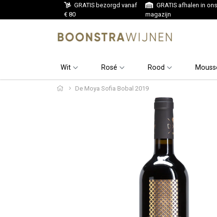
GRATIS bezorgd vanaf
GRATIS afhalen in on
€ 80
magazijn
Wit
Rosé
Rood
Mouss
De Moya Sofia Bobal 2019