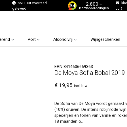
s
SNEL uit voorraad
kla
2.800 +
9.4
klantbeoordelingen
geleverd
uur)
erend
Port
Alcoholvrij
Wijngeschenken
EAN 8414606669363
De Moya Sofia Bobal 2019
€ 19,95
Incl. btw
De Sofia van De Moya wordt gemaakt v
(10%) druiven. De intens robijnrode wijn
specerijen en tonen van vanille en roke
18 maanden o..