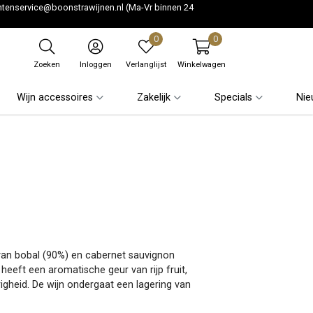
ntenservice@boonstrawijnen.nl
(Ma-Vr binnen 24
0
0
Zoeken
Inloggen
Verlanglijst
Winkelwagen
Wijn accessoires
Zakelijk
Specials
Nie
an bobal (90%) en cabernet sauvignon
 heeft een aromatische geur van rijp fruit,
righeid. De wijn ondergaat een lagering van