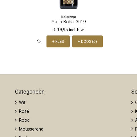
De Moya
Sofia Bobal 2019
€ 19,95
Incl. btw
+ FLES
+ DOOS (6)
Categorieën
Se
Wit
O
Rosé
K
Rood
A
Mousserend
P