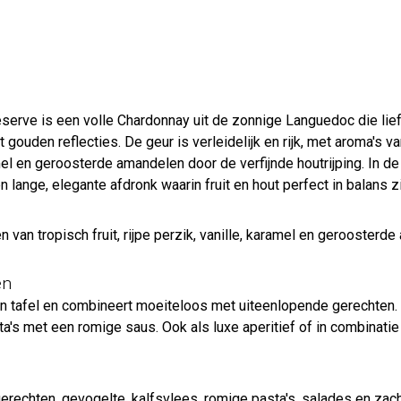
rve is een volle Chardonnay uit de zonnige Languedoc die liefh
t gouden reflecties. De geur is verleidelijk en rijk, met aroma's va
el en geroosterde amandelen door de verfijnde houtrijping. In de 
en lange, elegante afdronk waarin fruit en hout perfect in balans zi
 van tropisch fruit, rijpe perzik, vanille, karamel en geroosterd
en
an tafel en combineert moeiteloos met uiteenlopende gerechten.
sta's met een romige saus. Ook als luxe aperitief of in combinati
sgerechten, gevogelte, kalfsvlees, romige pasta's, salades en zac