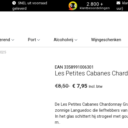
s
SNEL uit voorraad
kla
2.800 +
9.4
klantbeoordelingen
geleverd
uur)
erend
Port
Alcoholvrij
Wijngeschenken
2025
EAN 3358991006301
Les Petites Cabanes Char
€8,50
€ 7,95
Incl. btw
De Les Petites Cabanes Chardonnay Gra
zonnige Languedoc die liefhebbers van 
In het glas schittert hij strogeel met goud
m..