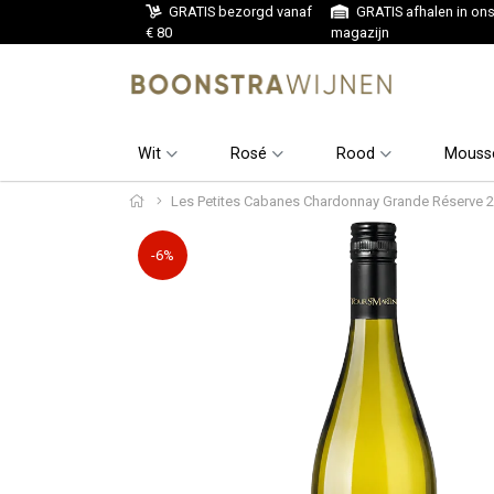
GRATIS bezorgd vanaf
GRATIS afhalen in on
€ 80
magazijn
Wit
Rosé
Rood
Mouss
Les Petites Cabanes Chardonnay Grande Réserve 
-6%