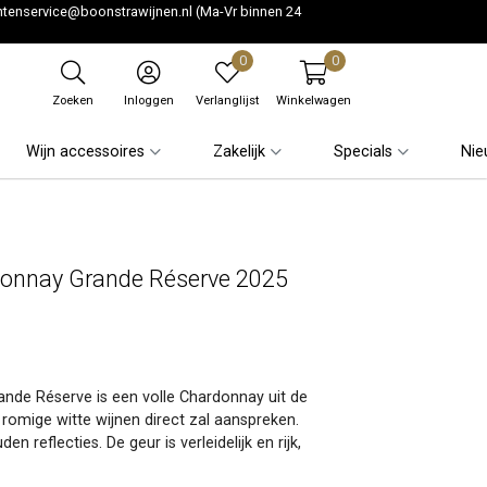
ntenservice@boonstrawijnen.nl
(Ma-Vr binnen 24
0
0
Zoeken
Inloggen
Verlanglijst
Winkelwagen
Wijn accessoires
Zakelijk
Specials
Nie
donnay Grande Réserve 2025
nde Réserve is een volle Chardonnay uit de
romige witte wijnen direct zal aanspreken.
en reflecties. De geur is verleidelijk en rijk,