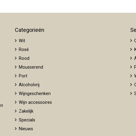
Categorieën
Se
Wit
O
Rosé
K
Rood
A
Mousserend
P
Port
W
Alcoholvrij
O
Wijngeschenken
S
Wijn accessoires
en
Zakelijk
Specials
Nieuws