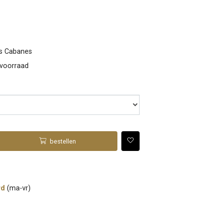
es Cabanes
 voorraad
bestellen
rd
(ma-vr)