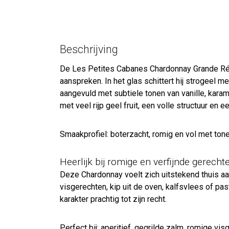
Beschrijving
De Les Petites Cabanes Chardonnay Grande Rése
aanspreken. In het glas schittert hij strogeel me
aangevuld met subtiele tonen van vanille, karam
met veel rijp geel fruit, een volle structuur en e
Smaakprofiel: boterzacht, romig en vol met tonen
Heerlijk bij romige en verfijnde gerecht
Deze Chardonnay voelt zich uitstekend thuis a
visgerechten, kip uit de oven, kalfsvlees of pa
karakter prachtig tot zijn recht.
Perfect bij: aperitief, gegrilde zalm, romige vi